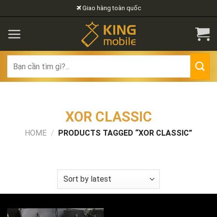
Skip
Giao hàng toàn quốc
to
content
Search
for:
XOR CLASSIC
HOME
/
PRODUCTS TAGGED “XOR CLASSIC”
FILTER