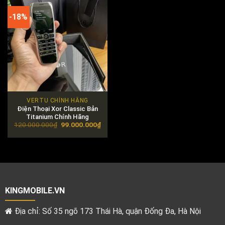
-18%
VERTU CHÍNH HÃNG
Điện Thoại Xor Classic Bản
Titanium Chính Hãng
Original
Current
120.000.000
₫
99.000.000
₫
price
price
was:
is:
120.000.000₫.
99.000.000₫.
KINGMOBILE.VN
Địa chỉ: Số 35 ngõ 173 Thái Hà, quận Đống Đa, Hà Nội