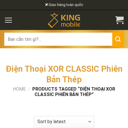
Skip
Giao hàng toàn quốc
to
content
Search
for:
Điện Thoại XOR CLASSIC Phiên
Bản Thép
HOME
/
PRODUCTS TAGGED “ĐIỆN THOẠI XOR
CLASSIC PHIÊN BẢN THÉP”
FILTER