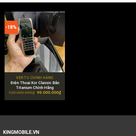
-18%
VERTU CHÍNH HÃNG
Điện Thoại Xor Classic Bản
Titanium Chính Hãng
Original
Current
120.000.000
₫
99.000.000
₫
price
price
was:
is:
120.000.000₫.
99.000.000₫.
KINGMOBILE.VN