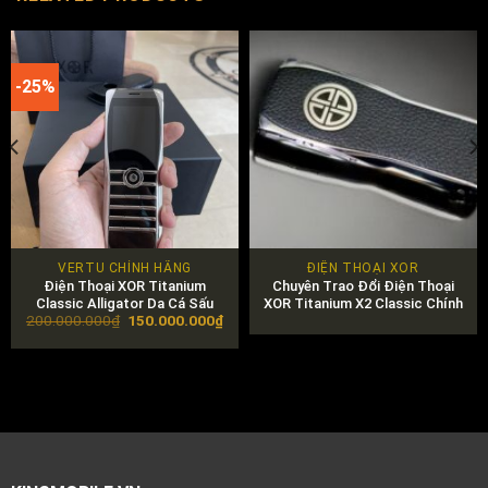
-25%
VERTU CHÍNH HÃNG
ĐIỆN THOẠI XOR
Điện Thoại XOR Titanium
Chuyên Trao Đổi Điện Thoại
Classic Alligator Da Cá Sấu
XOR Titanium X2 Classic Chính
Original
Current
200.000.000
₫
150.000.000
₫
Hãng
price
price
was:
is:
200.000.000₫.
150.000.000₫.