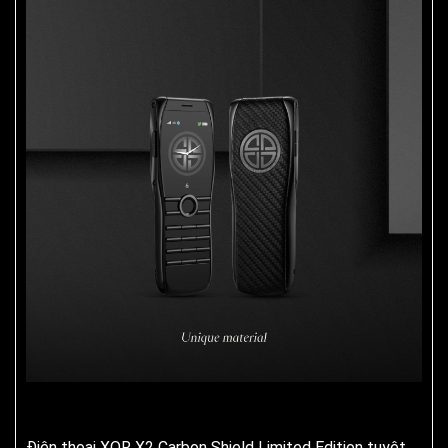
Điện thoại XOR X2 Carbon Shield Limited Edition tuyệt