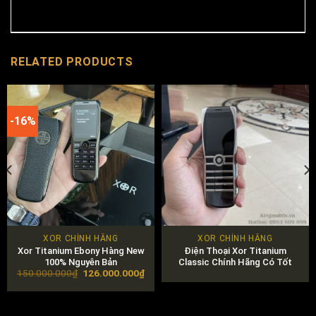
RELATED PRODUCTS
-16%
XOR CHÍNH HÃNG
XOR CHÍNH HÃNG
Xor Titanium Ebony Hàng New
Điện Thoại Xor Titanium
100% Nguyên Bản
Classic Chính Hãng Có Tốt
Original
Current
150.000.000
₫
126.000.000
₫
Không? Giá Bao Nhiêu?
price
price
was:
is:
150.000.000₫.
126.000.000₫.