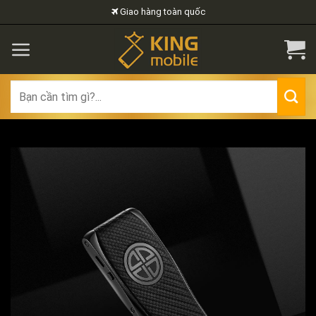
Skip
Giao hàng toàn quốc
to
content
Search
for: