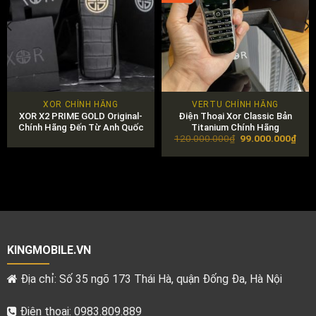
XOR CHÍNH HÃNG
VERTU CHÍNH HÃNG
XOR X2 PRIME GOLD Original-
Điện Thoại Xor Classic Bản
Chính Hãng Đến Từ Anh Quốc
Titanium Chính Hãng
Original
Curr
120.000.000
₫
99.000.000
₫
price
pric
was:
is:
120.000.000₫.
99.0
KINGMOBILE.VN
Địa chỉ: Số 35 ngõ 173 Thái Hà, quận Đống Đa, Hà Nội
Điện thoại: 0983.809.889