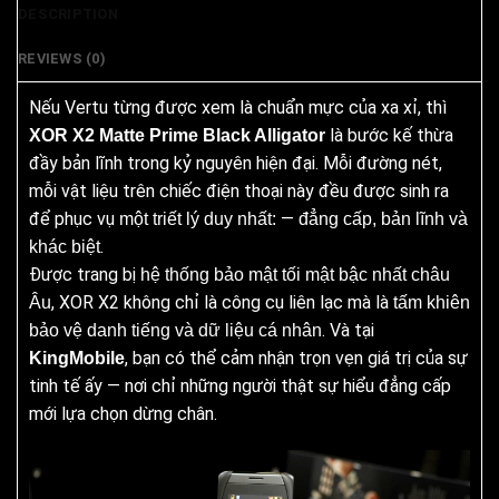
DESCRIPTION
REVIEWS (0)
Nếu Vertu từng được xem là chuẩn mực của xa xỉ, thì
là bước kế thừa
XOR X2 Matte Prime Black Alligator
đầy bản lĩnh trong kỷ nguyên hiện đại. Mỗi đường nét,
mỗi vật liệu trên chiếc điện thoại này đều được sinh ra
để phục vụ
—
một triết lý duy nhất:
đẳng cấp, bản lĩnh và
.
khác biệt
Được trang bị
hệ thống bảo mật tối mật bậc nhất châu
, XOR X2 không chỉ là công cụ liên lạc mà là
Âu
tấm khiên
. Và tại
bảo vệ danh tiếng và dữ liệu cá nhân
, bạn có thể cảm nhận trọn vẹn giá trị của sự
KingMobile
tinh tế ấy — nơi chỉ những người thật sự hiểu đẳng cấp
mới lựa chọn dừng chân.