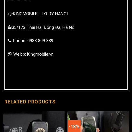
_________
👉KINGMOBILE LUXURY HANOI
🏤35/173 Thái Hà, Đống Đa, Hà Nội
📞 Phone: 0983 809 889
🌎 We.bb: Kingmobile.vn
RELATED PRODUCTS
-18%