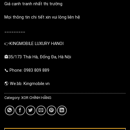
Giá cạnh tranh nhất thị trường
Mọi thông tin chi tiết xin vui lòng liên hệ
_________
👉KINGMOBILE LUXURY HANOI
🏤35/173 Thái Hà, Đống Đa, Hà Nội
📞 Phone: 0983 809 889
🌎 We.bb: Kingmobile.vn
Category:
XOR CHÍNH HÃNG