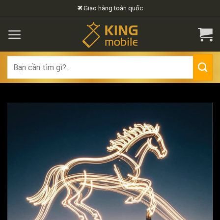
Skip
Giao hàng toàn quốc
to
content
Search
for: