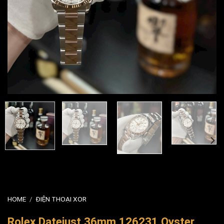
HOME
/
ĐIỆN THOẠI XOR
Rolex Datejust 36mm 126231 Oyster