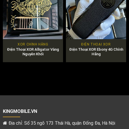
XOR CHÍNH HÃNG
ĐIỆN THOẠI XOR
Điện Thoại XOR Alligator Vàng
Điện Thoại XOR Ebony 4G Chính
Nguyên Khối
Hãng
000₫.
KINGMOBILE.VN
Địa chỉ: Số 35 ngõ 173 Thái Hà, quận Đống Đa, Hà Nội