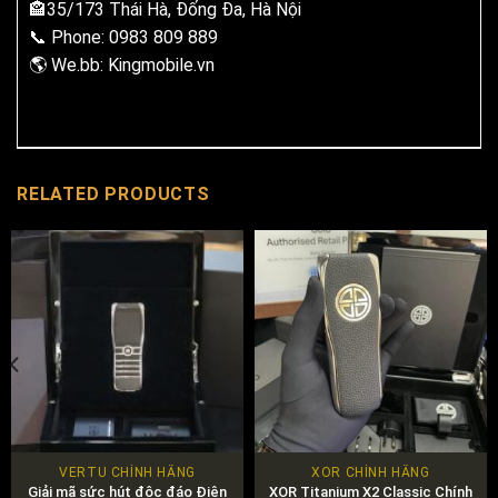
🏤35/173 Thái Hà, Đống Đa, Hà Nội
📞 Phone: 0983 809 889
🌎 We.bb: Kingmobile.vn
RELATED PRODUCTS
VERTU CHÍNH HÃNG
XOR CHÍNH HÃNG
Giải mã sức hút độc đáo Điện
XOR Titanium X2 Classic Chính