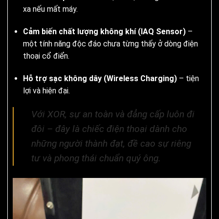
xa nếu mất máy.
Cảm biến chất lượng không khí (IAQ Sensor)
–
một tính năng độc đáo chưa từng thấy ở dòng điện
thoại cổ điển.
Hỗ trợ sạc không dây (Wireless Charging)
– tiện
lợi và hiện đại.
Với XOR, sự an toàn và đẳng cấp luôn đi
đôi – đây là chiếc điện thoại dành cho
những người thành đạt, đề cao sự riêng
tư và phong thái chuẩn quý ông.