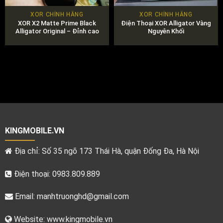
XOR CHÍNH HÃNG
XOR CHÍNH HÃNG
XOR X2 Matte Prime Black
Điện Thoại XOR Alligator Vàng
Alligator Original – Đỉnh cao
Nguyên Khối
của sự đẳng cấp!
KINGMOBILE.VN
Địa chỉ: Số 35 ngõ 173 Thái Hà, quận Đống Đa, Hà Nội
Điện thoại: 0983.809.889
Email:
manhtruonghd@gmail.com
Website: www.kingmobile.vn