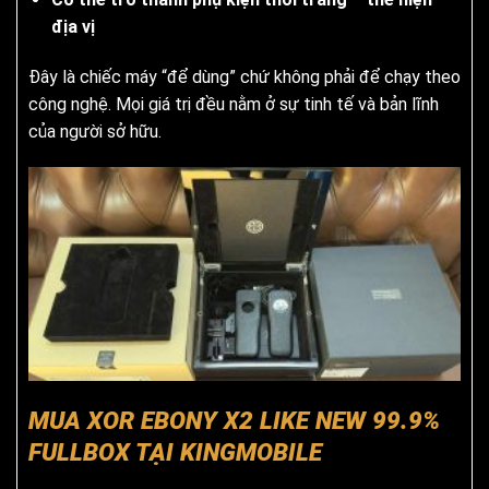
địa vị
Đây là chiếc máy “để dùng” chứ không phải để chạy theo
công nghệ. Mọi giá trị đều nằm ở sự tinh tế và bản lĩnh
của người sở hữu.
MUA XOR
EBONY
X2 LIKE NEW 99.9%
FULLBOX TẠI KINGMOBILE