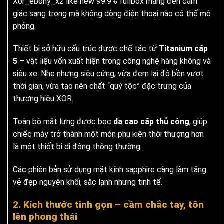
Xor_ebony_x2 like new 99.9% fullbox mang đến cảm
giác sang trọng mà không dòng điện thoại nào có thể mô
phỏng.
Thiết bị sở hữu cấu trúc được chế tác từ
Titanium cấp
5
– vật liệu vốn xuất hiện trong công nghệ hàng không và
siêu xe. Nhẹ nhưng siêu cứng, vừa đem lại độ bền vượt
thời gian, vừa tạo nên chất “quý tộc” đặc trưng của
thương hiệu XOR.
Toàn bộ mặt lưng được bọc
da cao cấp thủ công
, giúp
chiếc máy trở thành một món phụ kiện thời thượng hơn
là một thiết bị di động thông thường.
Các phiên bản sử dụng mặt kính sapphire càng làm tăng
vẻ đẹp nguyên khối, sắc lạnh nhưng tinh tế.
2.
Kích thước tinh gọn – cầm chắc tay, tôn
lên phong thái