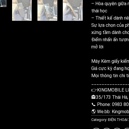
– Hòa quyện giữa n
thái học
– Thiết kế dành ri
Sự lựa chọn của ph
xứng tầm dành cho 
Điểm nhấn ấn tượng
mở lời
Máy Kèm giấy kiểm
Giá cực kỳ đang hợ
Mọi thông tin chi ti
______________
👉KINGMOBILE L
🏤35/173 Thái Hà,
📞 Phone: 0983 80
🌎 We.bb: Kingmobi
Category:
ĐIỆN THOẠI