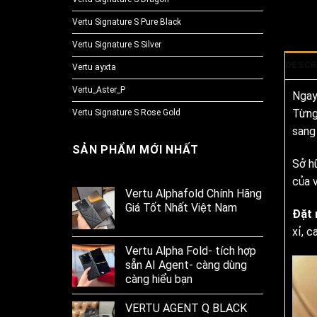
Vertu Signature S Pure Black
Vertu Signature S Silver
DESCR
Vertu ayxta
Vertu_Aster_P
Ngay
Từng
Vertu Signature S Rose Gold
sang 
SẢN PHẨM MỚI NHẤT
Sở h
của 
Vertu Alphafold Chính Hãng
Giá Tốt Nhất Việt Nam
Đặt 
xỉ, 
Vertu Alpha Fold- tích hợp
sẵn AI Agent- càng dùng
càng hiểu bạn
VERTU AGENT Q BLACK