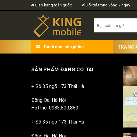
Skip
Giao hàng toàn quốc
Đổi trả trong vòng 7 ngày
to
content
Search
for:
TRANG 
Danh mục sản phẩm
SẢN PHẨM ĐANG CÓ TẠI
+ Số 35 ngõ 173 Thái Hà
Đống Đa, Hà Nội
Hotline: 0983.809.889
+ Số 35 ngõ 173 Thái Hà
Đống Đa, Hà Nội