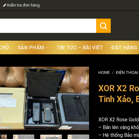
Kiểm tra đơn hàng
CHỦ
SẢN PHẨM
TIN TỨC – BÀI VIẾT
ĐẶT HÀNG
HOME
/
ĐIỆN THOẠI
XOR X2 Ro
Tinh Xảo,
XOR X2 Rose Gol
– Bản lên vàng khố
– Hệ thống Bảo mậ