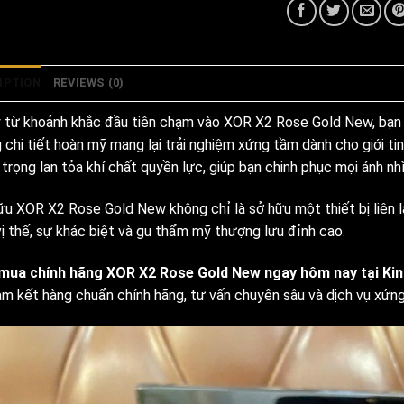
IPTION
REVIEWS (0)
 từ khoảnh khắc đầu tiên chạm vào XOR X2 Rose Gold New, bạn
 chi tiết hoàn mỹ mang lại trải nghiệm xứng tầm dành cho giới ti
trọng lan tỏa khí chất quyền lực, giúp bạn chinh phục mọi ánh nh
ữu XOR X2 Rose Gold New không chỉ là sở hữu một thiết bị liên l
vị thế, sự khác biệt và gu thẩm mỹ thượng lưu đỉnh cao.
mua chính hãng XOR X2 Rose Gold New ngay hôm nay tại Ki
cam kết hàng chuẩn chính hãng, tư vấn chuyên sâu và dịch vụ xứn