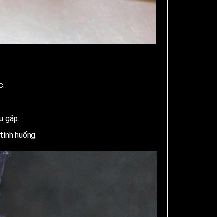
c.
u gặp.
tình huống.