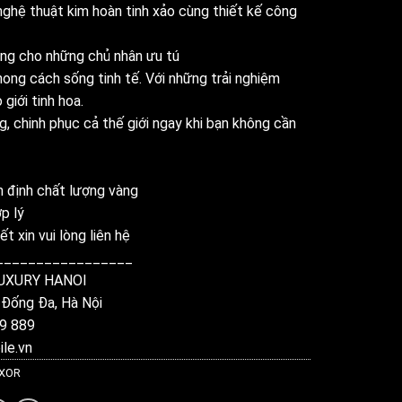
ghệ thuật kim hoàn tinh xảo cùng thiết kế công
êng cho những chủ nhân ưu tú
ong cách sống tinh tế. Với những trải nghiệm
giới tinh hoa.
, chinh phục cả thế giới ngay khi bạn không cần
 định chất lượng vàng
p lý
ết xin vui lòng liên hệ
_________________
UXURY HANOI
 Đống Đa, Hà Nội
9 889
le.vn
 XOR