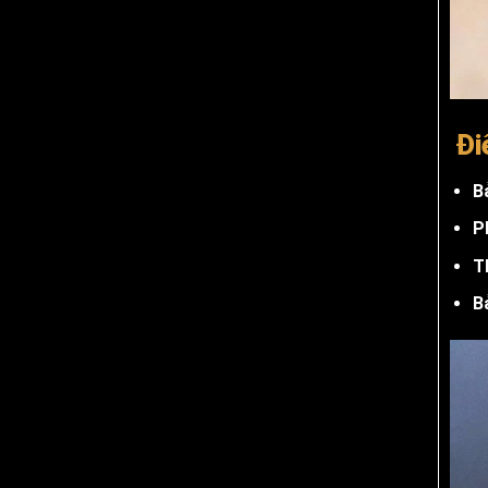
Đi
B
P
T
B