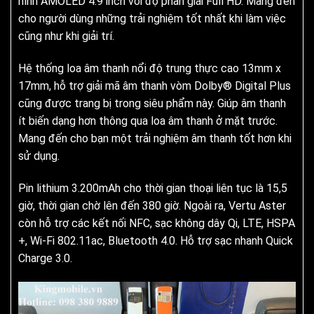
hình AMOLED 4.9 inch với độ phân giải Full HD. Mang đến
cho người dùng những trải nghiệm tốt nhất khi làm việc
cũng như khi giải trí.
Hệ thống loa âm thanh nổi độ trung thực cao 13mm x
17mm, hỗ trợ giải mã âm thanh vòm Dolby® Digital Plus
cũng được trang bị trong siêu phẩm này. Giúp âm thanh
ít biến dạng hơn thông qua loa âm thanh ở mặt trước.
Mang đến cho bạn một trải nghiệm âm thanh tốt hơn khi
sử dụng.
Pin lithium 3.200mAh cho thời gian thoại liên tục là 15,5
giờ, thời gian chờ lên đến 380 giờ. Ngoài ra, Vertu Aster
còn hỗ trợ các kết nối NFC, sạc không dây Qi, LTE, HSPA
+, Wi-Fi 802.11ac, Bluetooth 4.0. Hỗ trợ sạc nhanh Quick
Charge 3.0.