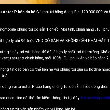
u Aster P bản da bê
Giá mới tại hãng đang là ~ 120.000.000 Và 
ingmobile chúng tôi có sẵn 1 chiếc. Mới tinh, chính hãng , full phụ 
rất hợp lý chỉ 96 triệu VND. CÓ SẴN VÀ KHÔNG CẦN PHẢI ĐẶT 
ức giá này tại cửa hàng thì đã là hợp lý nhất tại thị trường. Kh
c vertu aster p chính hãng, mới 100%, Full phụ kiện và bảo hành 
hông tin các bạn có thể liên hệ với chúng tôi qua số hotline hoặ
 trợ.
i dòng vertu aster P cửa hàng chúng tôi có sẵn nhiều dòng điện t
bạn quan tâm có thể tìm kiếm thông tin tại đây:
https://kingmob
hông tin tư vấn sản phẩm xin vui lòng liên hệ: