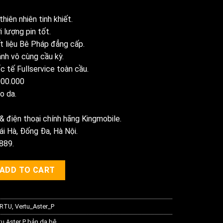
hiên nhiên tinh khiết.
 lượng pin tốt.
t liệu Bê Pháp đẳng cấp.
nh vô cùng cầu kỳ.
 tế Fullservice toàn cầu.
.000.000
o da.
 điện thoại chính hãng Kingmobile.
ái Hà, Đống Đa, Hà Nội.
889.
 Da Bê Chính Hãng quantity
ADD TO CART
ERTU
,
Vertu_Aster_P
tu Aster P bản da bê