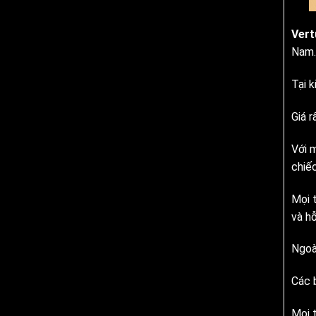
Vert
Nam.
Tại k
Giá 
Với m
chiế
Mọi t
và hỗ
Ngoà
Các 
Mọi t