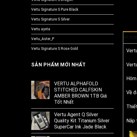
Vertu Signature S Pure Black
Vertu Signature S Silver
Vertu ayxta
DESCR
Vertu_Aster_P
Vertu Signature S Rose Gold
Vertu
Vert
SẢN PHẨM MỚI NHẤT
Hôm 
VERTU ALPHAFOLD
STITCHED CALFSKIN
Về đ
AMBER BROWN 1TB Giá
Tốt Nhất
Thiế
Vertu Agent Q Silver
Nắp 
Quality Kit Titanium Silver
SuperCar Ink Jade Black