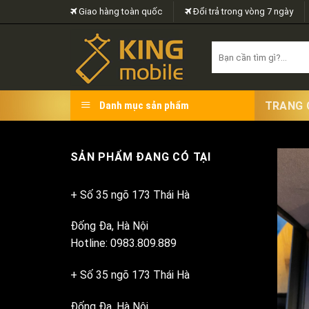
Skip
Giao hàng toàn quốc
Đổi trả trong vòng 7 ngày
to
content
Search
for:
TRANG 
Danh mục sản phẩm
SẢN PHẨM ĐANG CÓ TẠI
+ Số 35 ngõ 173 Thái Hà
Đống Đa, Hà Nội
Hotline: 0983.809.889
+ Số 35 ngõ 173 Thái Hà
Đống Đa, Hà Nội