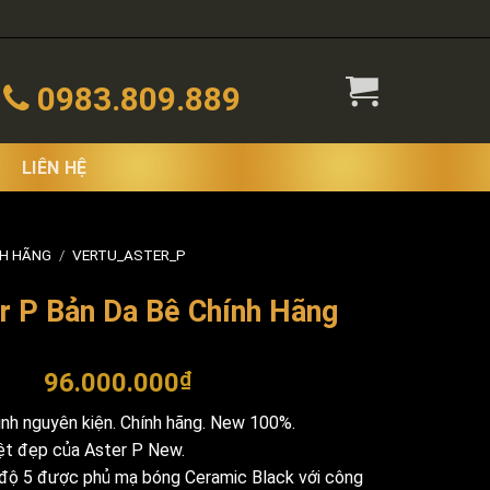
0983.809.889
LIÊN HỆ
NH HÃNG
/
VERTU_ASTER_P
r P Bản Da Bê Chính Hãng
96.000.000
₫
nh nguyên kiện. Chính hãng. New 100%.
ệt đẹp của Aster P New.
độ 5 được phủ mạ bóng Ceramic Black với công