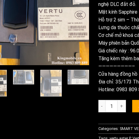
nghệ DLC đắt đỏ.
Mặt kính Sapphire t
Hỗ trợ 2 sim – Thời
Lưng da thuộc chấ
Cơ chế mở khoá cá
Máy phiên bản Quốc
Giá chiếc này : 96
Tặng kèm thêm ba
—————————–
Cửa hàng đồng hồ &
Địa chỉ: 35/173 Th
Hotline: 0983 809 
Vertu Aster P Bản
Categories:
SMART V
Tags:
vertu aster P
,
Ver