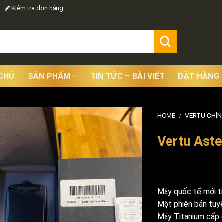
Kiểm tra đơn hàng
CHỦ
SẢN PHẨM
TIN TỨC – BÀI VIẾT
ĐẶT HÀNG
HOME
/
VERTU CHÍ
Vertu Aste
Máy quốc tế mới ti
Một phiên bản tuy
Máy Titanium cấp 