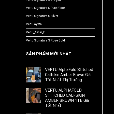
Vertu Signature S Pure Black
Vertu Signature S Silver
Vertu ayxta
Vertu_Aster_P
Vertu Signature S Rose Gold
SẢN PHẨM MỚI NHẤT
VERTU AlphaFold Stitched
Calfskin Amber Brown Giá
Tốt Nhất Thị Trường
VERTU ALPHAFOLD
STITCHED CALFSKIN
AMBER BROWN 1TB Giá
Tốt Nhất