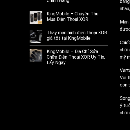
Chính Hãng
bằng
nhau,
KingMobile – Chuyên Thu
Mua Điện Thoại XOR
Màn 
được
Thay màn hình điện thoại XOR
giá tốt tại KingMobile
Chiế
những
KingMobile – Địa Chỉ Sửa
Chữa Điện Thoại XOR Uy Tín,
mỹ m
Lấy Ngay
Vert
Với t
con 
Song
ý tưở
nhữn