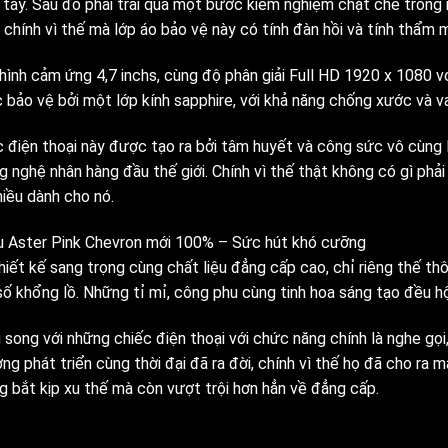
 tay. Sau đó phải trải qua một bước kiểm nghiệm chặt chẽ trong 
 chính vì thế mà lớp áo bảo vệ này có tính đàn hồi và tính thẩm 
hình cảm ứng 4,7 inchs, cùng độ phân giải Full HD 1920 x 1080 v
 bảo vệ bởi một lớp kính sapphire, với khả năng chống xước và va
c điện thoại này được tạo ra bởi tâm huyết và công sức vô cùng l
 nghệ nhân hàng đầu thế giới. Chính vì thế thật không có gì phải 
iều dành cho nó.
u Aster Pink Chevron mới 100% – Sức hút khó cưỡng
hiết kế sang trọng cùng chất liệu đẳng cấp cao, chỉ riêng thế thôi
số khổng lồ. Những tỉ mỉ, công phu cùng tinh hoa sáng tạo đều hộ
 song với những chiếc điện thoại với chức năng chính là nghe gọi
ng phát triển cùng thời đại đã ra đời, chính vì thế họ đã cho ra
g bắt kịp xu thế mà còn vượt trội hơn hẳn về đẳng cấp.