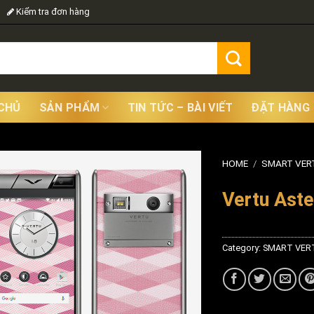
Kiểm tra đơn hàng
CHỦ
SẢN PHẨM
TIN TỨC – BÀI VIẾT
ĐẶT HÀNG
HOME
/
SMART VER
Vertu Aste
Category:
SMART VER