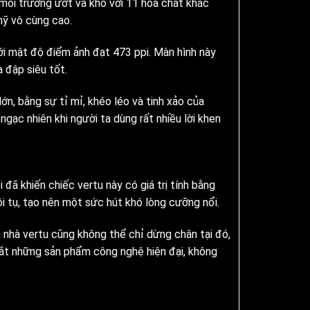
môi trường ướt và khô với 11 hóa chất khác
mỹ vô cùng cao.
ới mật độ điểm ảnh đạt 473 ppi. Màn hình này
 đập siêu tốt.
ớn, bằng sự tỉ mỉ, khéo léo và tinh xảo của
ngạc nhiên khi người ta dùng rất nhiều lời khen
 đã khiến chiếc vertu này có giá trị tính bằng
i tụ, tạo nên một sức hút khó lòng cưỡng nổi.
, nhà vertu cũng không thể chỉ dừng chân tại đó,
 mắt những sản phẩm công nghệ hiện đại, không