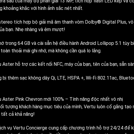
ra sau của máy độ phân giải 13 MP, tích hợp flash LED kép và có 
g khoảng khắc với hình ảnh sắc nét nhất.
stereo tích hợp bộ giải mã âm thanh vòm Dolby® Digital Plus, v
ủa bạn. Nhẹ nhàng và êm mượt!
ớ trong 64 GB và cài sẵn hệ điều hành Android Lollipop 5.1 tùy bi
toàn thoải mái ghi nhớ, mà không cần quá lo lắng.
u Aster hỗ trợ các kết nối NFC, máy của bạn, tên của bạn, sẵn sà
g bị thêm sạc không dây Qi, LTE, HSPA +, Wi-Fi 802.11ac, Bluet
.
u Aster Pink Chevron mới 100% – Tính năng độc nhất vô nhị
đối tượng khách hàng mục tiêu của mình, Vertu luôn cố gắng tạo 
 tất cả khả năng!
dịch vụ Vertu Concierge cung cấp chương trình hỗ trợ 24/24 để k