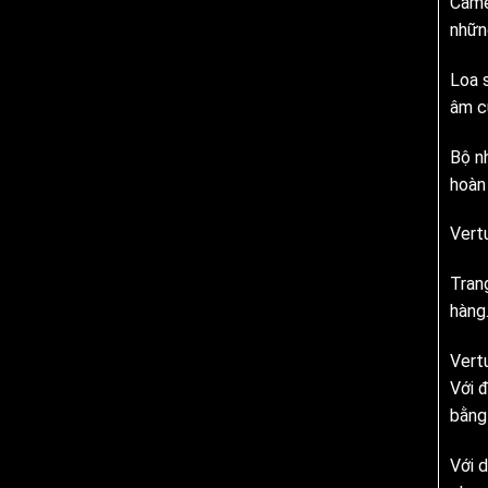
Came
nhữn
Loa 
âm c
Bộ nh
hoàn 
Vert
Tran
hàng
Vert
Với 
bằng
Với 