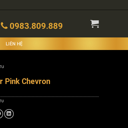
0983.809.889
LIÊN HỆ
TU
r Pink Chevron
TU