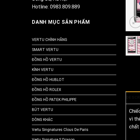
Hotline: 0983.809.889
DANH MỤC SẢN PHẨM
VERTU CHÍNH HÃNG
SMART VERTU
ĐỒNG HỒ VERTU
KÍNH VERTU
ĐỒNG HỒ HUBLOT
ĐỒNG HỒ ROLEX
DESCR
ĐỒNG HỒ PATEK PHILIPPE
BÚT VERTU
Chiếc
vì t
DÒNG KHÁC
chất 
Vertu Singnatures Clous De Paris
Vertu Signature S Dragon