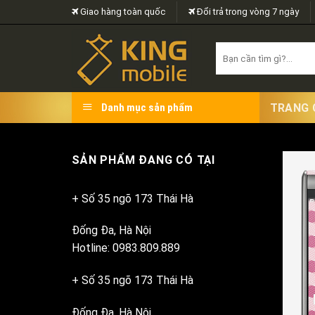
Skip
Giao hàng toàn quốc
Đổi trả trong vòng 7 ngày
to
content
Search
for:
TRANG 
Danh mục sản phẩm
SẢN PHẨM ĐANG CÓ TẠI
+ Số 35 ngõ 173 Thái Hà
Đống Đa, Hà Nội
Hotline: 0983.809.889
+ Số 35 ngõ 173 Thái Hà
Đống Đa, Hà Nội