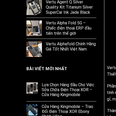
Vertu Agent Q Silver
Quality Kit Titanium Silver
SuperCar Ink Jade Black
Vertu Alpha Fold 5G –
Chiếc điện thoại ERP đầu
tiên trên thế giới
Vertu Alphafold Chính Hãng
Giá Tốt Nhất Việt Nam
Vert
BÀI VIẾT MỚI NHẤT
Thiế
Lựa Chọn Hàng Đầu Cho Việc
Phần 
Sửa Chữa Điện Thoại XOR –
tính
Cửa Hàng Kingmobile
gỉ, 
Cửa Hàng Kingmobile – Trao
Thân
Đổi Điện Thoại XOR Ebony