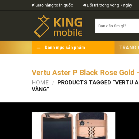
Skip
Giao hàng toàn quốc
Đổi trả trong vòng 7 ngày
to
content
Search
for:
TRANG 
Danh mục sản phẩm
Vertu Aster P Black Rose Gold 
HOME
/
PRODUCTS TAGGED “VERTU AS
VÀNG”
FILTER