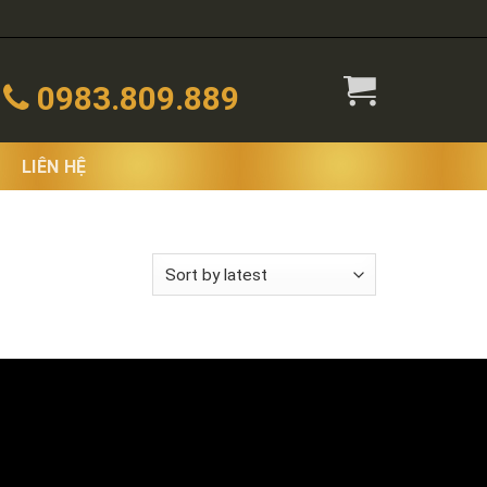
0983.809.889
LIÊN HỆ
 the single result