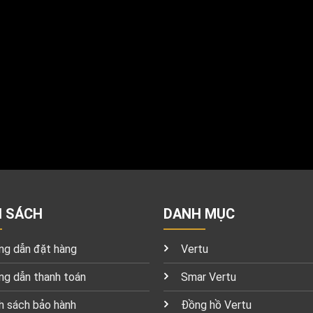
H SÁCH
DANH MỤC
g dẫn đặt hàng
Vertu
g dẫn thanh toán
Smar Vertu
h sách bảo hành
Đồng hồ Vertu