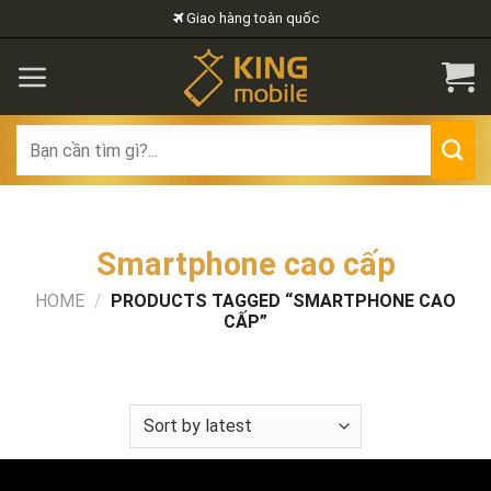
Skip
Giao hàng toàn quốc
to
content
Search
for:
Smartphone cao cấp
HOME
/
PRODUCTS TAGGED “SMARTPHONE CAO
CẤP”
FILTER