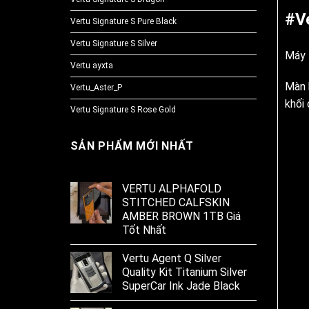
#V
Vertu Signature S Pure Black
Vertu Signature S Silver
Máy 
Vertu ayxta
Màn 
Vertu_Aster_P
khối
Vertu Signature S Rose Gold
SẢN PHẨM MỚI NHẤT
VERTU ALPHAFOLD
STITCHED CALFSKIN
AMBER BROWN 1TB Giá
Tốt Nhất
Vertu Agent Q Silver
Quality Kit Titanium Silver
SuperCar Ink Jade Black