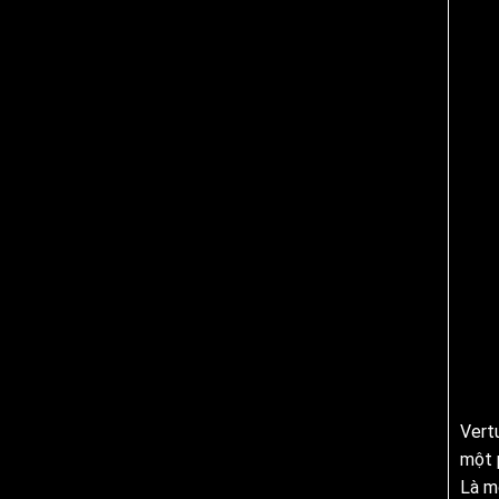
Vert
một 
Là m