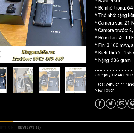
* RAM: 4 GB
* Bộ nhớ trong: 64
* Thẻ nhớ: tặng k
* Camera sau: 21 M
* Camera trước: 2
* Băng tần: 4G LTE
* Pin: 3.160 mAh, 
* Kích thước: 155 
* Nặng: 236 gram
Category:
SMART VER
Tags:
Vertu chinh han
New Touch
IPTION
REVIEWS (2)