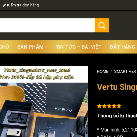
Kiểm tra đơn hàng
CHỦ
SẢN PHẨM
TIN TỨC – BÀI VIẾT
ĐẶT HÀNG
HOME
/
SMART VER
Vertu Sin
Rated
2
5.00
Thông số kĩ thuậ
out of 5
based on
customer
* Màn hình: 5,2″ 10
ratings