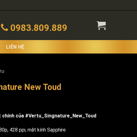
0983.809.889
LIÊN HỆ
TU
gnature New Toud
t chính của
#Vertu_Singnature_New_Toud
80p, 428 ppi, mặt kính Sapphire