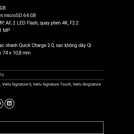
 GB
èm microSD 64 GB
P, AF, 2 LED Flash, quay phim 4K, F2.2
,1 MP
sạc nhanh Quick Charge 2.0, sạc không dây Qi
x 74 x 10,8 mm
TU
g
,
Vertu Signature S
,
Vertu Signature Touch
,
Vertu Singnature