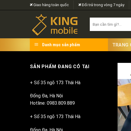
Skip
Giao hàng toàn quốc
Đổi trả trong vòng 7 ngày
to
content
Search
for:
TRANG 
Danh mục sản phẩm
SẢN PHẨM ĐANG CÓ TẠI
+ Số 35 ngõ 173 Thái Hà
Đống Đa, Hà Nội
Hotline: 0983.809.889
+ Số 35 ngõ 173 Thái Hà
Đống Đa, Hà Nội