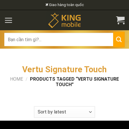
Skip
Giao hàng toàn quốc
to
content
Search
for:
Vertu Signature Touch
HOME
/
PRODUCTS TAGGED “VERTU SIGNATURE
TOUCH”
FILTER