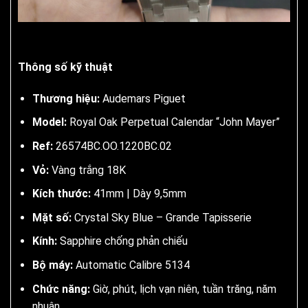
Thông số kỹ thuật
Thương hiệu:
Audemars Piguet
Model:
Royal Oak Perpetual Calendar “John Mayer”
Ref:
26574BC.OO.1220BC.02
Vỏ:
Vàng trắng 18K
Kích thước:
41mm | Dày 9,5mm
Mặt số:
Crystal Sky Blue – Grande Tapisserie
Kính:
Sapphire chống phản chiếu
Bộ máy:
Automatic Calibre 5134
Chức năng:
Giờ, phút, lịch vạn niên, tuần trăng, năm
nhuận