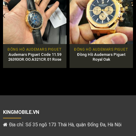
ĐỒNG HỒ AUDEMARS PIGUET
ĐỒNG HỒ AUDEMARS PIGUET
Audemars Piguet Code 11.59
Đồng Hồ Audemars Piguet
26393OR.OO.A321CR.01 Rose
Royal Oak
Gold 41mm Chính Hãng, Giá Tốt
26331OR.OO.D821CR.01-
CHÍNH HÃNG.
KINGMOBILE.VN
Địa chỉ: Số 35 ngõ 173 Thái Hà, quận Đống Đa, Hà Nội