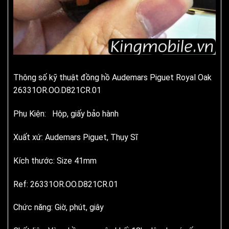
Thông số kỹ thuật đồng hồ Audemars Piguet Royal Oak
26331OR.OO.D821CR.01
Phụ Kiện: Hộp, giấy bảo hành
Xuất xứ: Audemars Piguet, Thụy Sĩ
Kích thước: Size 41mm
Ref: 26331OR.OO.D821CR.01
Chức năng: Giờ, phút, giây