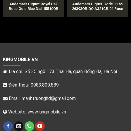
Audemars Piguet Royal Oak
Audemars Piguet Code 11.59
Rose Gold Blue Dial 15510OR
26393OR.OO.A321CR.01 Rose
Gold 41mm Chính Hãng, Giá Tốt
KINGMOBILE.VN
Địa chỉ: Số 35 ngõ 173 Thái Hà, quận Đống Đa, Hà Nội
Điện thoại: 0983.809.889
Email:
manhtruonghd@gmail.com
Website: www.kingmobile.vn