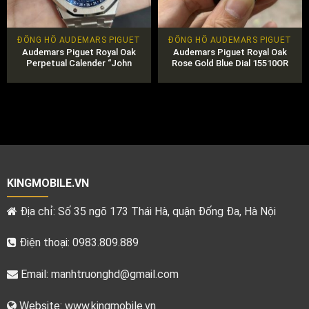
ĐỒNG HỒ AUDEMARS PIGUET
ĐỒNG HỒ AUDEMARS PIGUET
Audemars Piguet Royal Oak
Audemars Piguet Royal Oak
Perpetual Calender “John
Rose Gold Blue Dial 15510OR
Mayer” 26574BC Limited 200
KINGMOBILE.VN
Địa chỉ: Số 35 ngõ 173 Thái Hà, quận Đống Đa, Hà Nội
Điện thoại: 0983.809.889
Email:
manhtruonghd@gmail.com
Website: www.kingmobile.vn