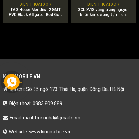
ĐIỆN THOẠI XOR
ĐIỆN THOẠI XOR
TAG Heuer Meridiist 2 GMT
GOLDVIS vàng trắng nguyên
PVD Black Alligator Red Gold
khối, kim cương tự nhiên.
Chính Hãng
000₫.
KINGMOBILE.VN
Địa chỉ: Số 35 ngõ 173 Thái Hà, quận Đống Đa, Hà Nội
Điện thoại: 0983.809.889
Email:
manhtruonghd@gmail.com
Website: www.kingmobile.vn