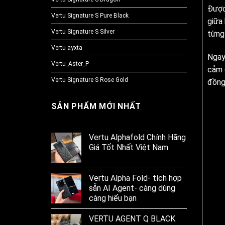
Được
Vertu Signature S Pure Black
giữa 
Vertu Signature S Silver
từng 
Vertu ayxta
Ngay
Vertu_Aster_P
cảm 
Vertu Signature S Rose Gold
đồng
SẢN PHẨM MỚI NHẤT
Vertu Alphafold Chính Hãng
Giá Tốt Nhất Việt Nam
Vertu Alpha Fold- tích hợp
sẵn AI Agent- càng dùng
càng hiểu bạn
VERTU AGENT Q BLACK