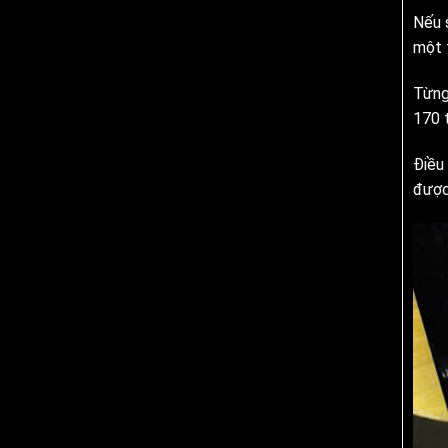
Nếu 
một 
Từng 
170 
Điều
được