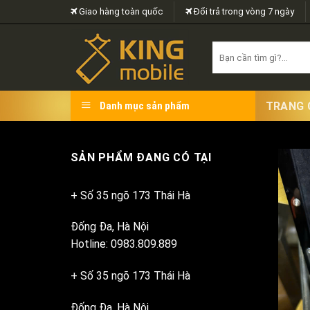
Skip
Giao hàng toàn quốc
Đổi trả trong vòng 7 ngày
to
content
Search
for:
TRANG 
Danh mục sản phẩm
SẢN PHẨM ĐANG CÓ TẠI
+ Số 35 ngõ 173 Thái Hà
Đống Đa, Hà Nội
Hotline: 0983.809.889
+ Số 35 ngõ 173 Thái Hà
Đống Đa, Hà Nội