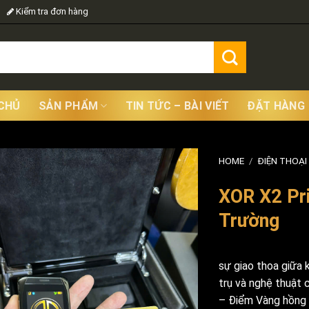
Kiểm tra đơn hàng
CHỦ
SẢN PHẨM
TIN TỨC – BÀI VIẾT
ĐẶT HÀNG
HOME
/
ĐIỆN THOẠI
XOR X2 Pri
Trường
sự giao thoa giữa k
trụ và nghệ thuật 
– Điểm Vàng hồng 