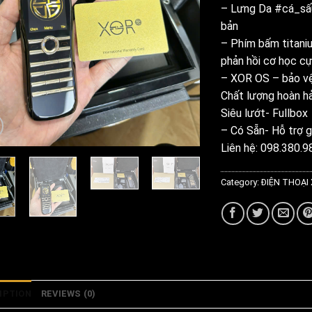
– Lưng Da #cá_sấu
bản
– Phím bấm titani
phản hồi cơ học cự
– XOR OS – bảo vệ 
Chất lượng hoàn h
Siêu lướt- Fullbox
– Có Sẵn- Hỗ trợ g
Liên hệ: 098.380.9
Category:
ĐIỆN THOẠI
IPTION
REVIEWS (0)