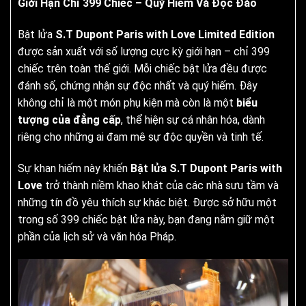
Giới Hạn Chỉ 399 Chiếc – Quý Hiếm Và Độc Đáo
Bật lửa
S.T Dupont Paris with Love Limited Edition
được sản xuất với số lượng cực kỳ giới hạn – chỉ 399
chiếc trên toàn thế giới. Mỗi chiếc bật lửa đều được
đánh số, chứng nhận sự độc nhất và quý hiếm. Đây
không chỉ là một món phụ kiện mà còn là một
biểu
tượng của đẳng cấp
, thể hiện sự cá nhân hóa, dành
riêng cho những ai đam mê sự độc quyền và tinh tế.
Sự khan hiếm này khiến
Bật lửa S.T Dupont Paris with
Love
trở thành niềm khao khát của các nhà sưu tầm và
những tín đồ yêu thích sự khác biệt. Được sở hữu một
trong số 399 chiếc bật lửa này, bạn đang nắm giữ một
phần của lịch sử và văn hóa Pháp.