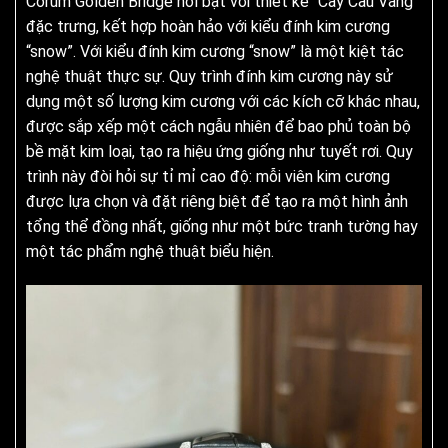
Corum Golden Bridge nổi bật với thiết kế “Cây Cầu Vàng”
đặc trưng, kết hợp hoàn hảo với kiểu đính kim cương
“snow”. Với kiểu đính kim cương “snow” là một kiệt tác
nghệ thuật thực sự. Quy trình đính kim cương này sử
dụng một số lượng kim cương với các kích cỡ khác nhau,
được sắp xếp một cách ngẫu nhiên để bao phủ toàn bộ
bề mặt kim loại, tạo ra hiệu ứng giống như tuyết rơi. Quy
trình này đòi hỏi sự tỉ mỉ cao độ: mỗi viên kim cương
được lựa chọn và đặt riêng biệt để tạo ra một hình ảnh
tổng thể đồng nhất, giống như một bức tranh tường hay
một tác phẩm nghệ thuật biểu hiện.