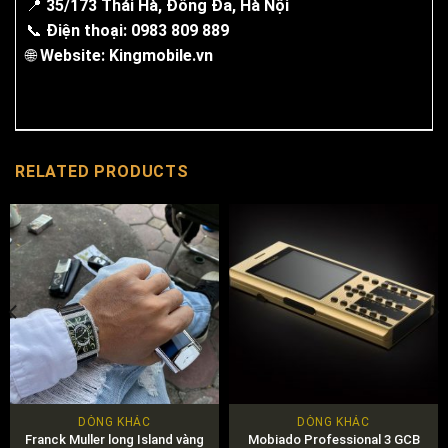
📍
35/173 Thái Hà, Đống Đa, Hà Nội
📞
Điện thoại: 0983 809 889
🌐
Website:
Kingmobile.vn
RELATED PRODUCTS
DÒNG KHÁC
DÒNG KHÁC
Franck Muller long Island vàng
Mobiado Professional 3 GCB