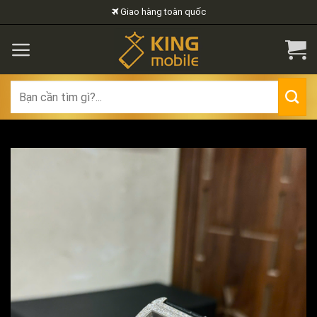
Skip
Giao hàng toàn quốc
to
content
Search
for: