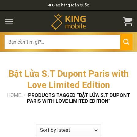
Skip
Giao hàng toàn quốc
to
content
Search
for:
Bật Lửa S.T Dupont Paris with
Love Limited Edition
HOME
/
PRODUCTS TAGGED “BẬT LỬA S.T DUPONT
PARIS WITH LOVE LIMITED EDITION”
FILTER