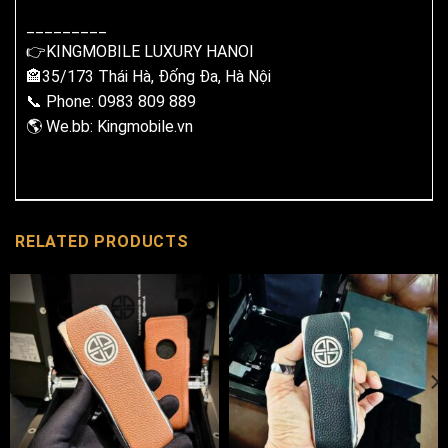
_________
👉KINGMOBILE LUXURY HANOI
🏤35/173 Thái Hà, Đống Đa, Hà Nội
📞 Phone: 0983 809 889
🌎 We.bb: Kingmobile.vn
RELATED PRODUCTS