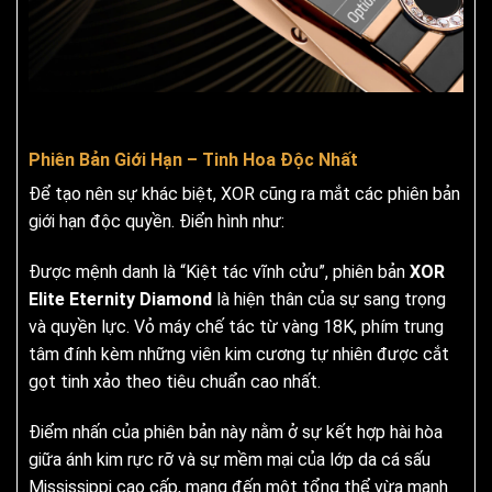
Phiên Bản Giới Hạn – Tinh Hoa Độc Nhất
Để tạo nên sự khác biệt, XOR cũng ra mắt các phiên bản
giới hạn độc quyền. Điển hình như:
Được mệnh danh là “Kiệt tác vĩnh cửu”, phiên bản
XOR
Elite Eternity Diamond
là hiện thân của sự sang trọng
và quyền lực. Vỏ máy chế tác từ vàng 18K, phím trung
tâm đính kèm những viên kim cương tự nhiên được cắt
gọt tinh xảo theo tiêu chuẩn cao nhất.
Điểm nhấn của phiên bản này nằm ở sự kết hợp hài hòa
giữa ánh kim rực rỡ và sự mềm mại của lớp da cá sấu
Mississippi cao cấp, mang đến một tổng thể vừa mạnh