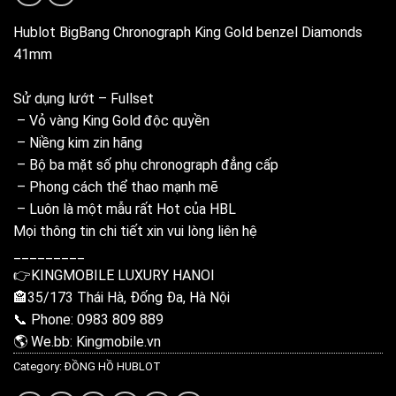
Hublot BigBang Chronograph King Gold benzel Diamonds
41mm
Sử dụng lướt – Fullset
– Vỏ vàng King Gold độc quyền
– Niềng kim zin hãng
– Bộ ba mặt số phụ chronograph đẳng cấp
– Phong cách thể thao mạnh mẽ
– Luôn là một mẫu rất Hot của HBL
Mọi thông tin chi tiết xin vui lòng liên hệ
_________
👉KINGMOBILE LUXURY HANOI
🏤35/173 Thái Hà, Đống Đa, Hà Nội
📞 Phone: 0983 809 889
🌎 We.bb: Kingmobile.vn
Category:
ĐỒNG HỒ HUBLOT