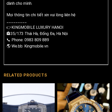
dành cho mình.
Mọi thông tin chi tiết xin vui lòng liên hệ
_________
👉KINGMOBILE LUXURY HANOI
🏤35/173 Thái Hà, Đống Đa, Hà Nội
📞 Phone: 0983 809 889
🌎 We.bb: Kingmobile.vn
RELATED PRODUCTS