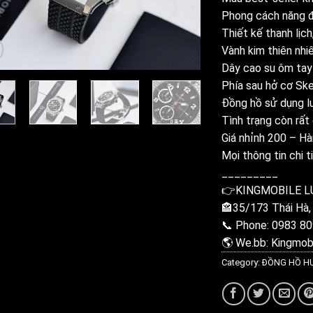
Phong cách năng 
Thiết kế thanh lịch
Vành kim thiên nhi
Dây cao su ôm tay
Phía sau hở cơ Sk
Đồng hồ sử dụng lư
Tình trạng còn rất
Giá nhỉnh 200 – Hà
Mọi thông tin chi ti
_________
👉KINGMOBILE L
🏤35/173 Thái Hà,
📞 Phone: 0983 80
🌎 We.bb: Kingmobi
Category:
ĐỒNG HỒ 