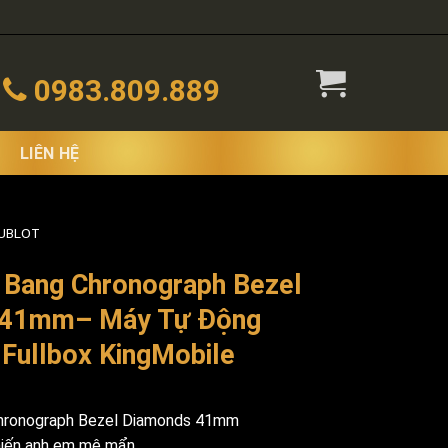
0983.809.889
LIÊN HỆ
HUBLOT
 Bang Chronograph Bezel
 41mm– Máy Tự Động
Fullbox KingMobile
Chronograph Bezel Diamonds 41mm
hiến anh em mê mẩn