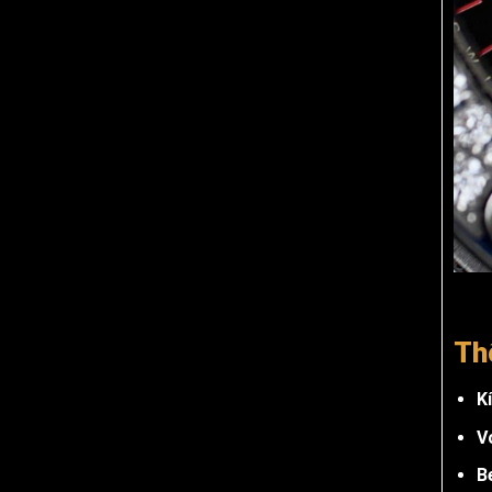
Th
K
V
B