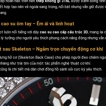
xếp hoàn hảo trên nền
thép không gỉ 316L
được đánh bóng tinh 
ết hợp tạo nên vẻ ngoài sang trọng, nổi bật nhưng vẫn giữ được
Bang.
 cao su ôm tay – Êm ái và linh hoạt
t luôn nổi tiếng với dây
cao su cao cấp cấu trúc 3D
, mang lại
 lý tưởng cho người yêu thích phong cách năng động nhưng vẫn m
 sau Skeleton – Ngắm trọn chuyển động cơ khí
lưng hở cơ (Skeleton Back Case) cho phép người đeo chiêm n
 nhàng như trái tim của một tác phẩm nghệ thuật cơ khí.
ũng là chi tiết mà dân chơi đồng hồ sành sỏi cực kỳ yêu thích.