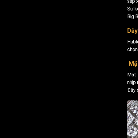
sắp 
Sự k
Big 
Dây
Hublo
chọn
Mặt
Mặt 
nhịp
Đây c