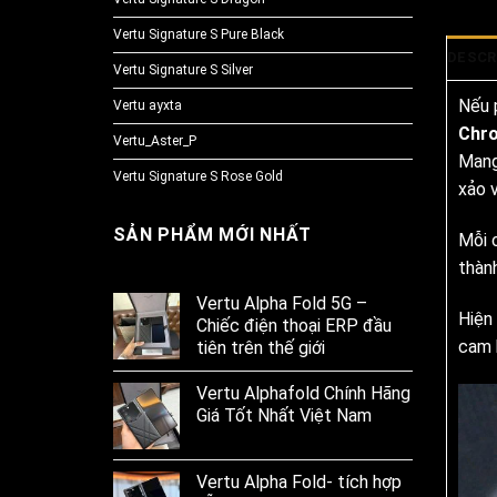
Vertu Signature S Pure Black
DESCR
Vertu Signature S Silver
Nếu 
Vertu ayxta
Chr
Vertu_Aster_P
Mang
Vertu Signature S Rose Gold
xảo v
SẢN PHẨM MỚI NHẤT
Mỗi c
thàn
Vertu Alpha Fold 5G –
Hiện
Chiếc điện thoại ERP đầu
cam 
tiên trên thế giới
Vertu Alphafold Chính Hãng
Giá Tốt Nhất Việt Nam
Vertu Alpha Fold- tích hợp