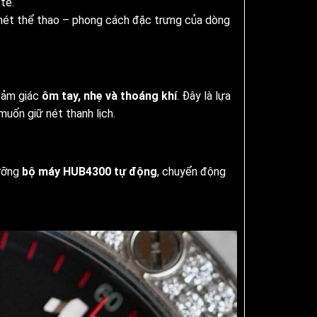
tế.
 nét thể thao – phong cách đặc trưng của dòng
 cảm giác
ôm tay, nhẹ và thoáng khí
. Đây là lựa
uốn giữ nét thanh lịch.
gưỡng
bộ máy HUB4300 tự động
, chuyển động