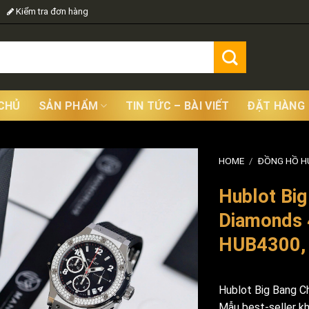
Kiểm tra đơn hàng
CHỦ
SẢN PHẨM
TIN TỨC – BÀI VIẾT
ĐẶT HÀNG
HOME
/
ĐỒNG HỒ 
Hublot Big
Diamonds
HUB4300, 
Hublot Big Bang 
Mẫu best-seller k