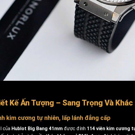
iết Kế Ấn Tượng – Sang Trọng Và Khác 
h kim cương tự nhiên, lấp lánh đẳng cấp
l của
Hublot Big Bang 41mm
được đính
114 viên kim cương t