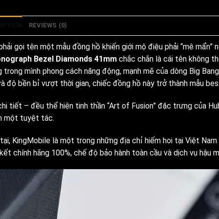
IPTION
REVIEWS (0)
phải gọi tên một mẫu đồng hồ khiến giới mộ điệu phải “mê mẩn” ng
onograph Bezel Diamonds 41mm
chắc chắn là cái tên không th
 trong mình phong cách năng động, mạnh mẽ của dòng Big Bang tr
à độ bền bỉ vượt thời gian, chiếc đồng hồ này trở thành mẫu best
hi tiết – đều thể hiện tinh thần “Art of Fusion” đặc trưng của H
h một tuyệt tác.
 tại, KingMobile là một trong những địa chỉ hiếm hoi tại Việt 
kết chính hãng 100%, chế độ bảo hành toàn cầu và dịch vụ hậu m