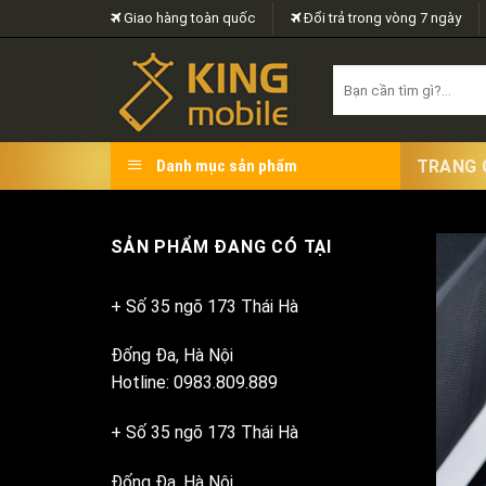
Skip
Giao hàng toàn quốc
Đổi trả trong vòng 7 ngày
to
content
Search
for:
TRANG 
Danh mục sản phẩm
SẢN PHẨM ĐANG CÓ TẠI
+ Số 35 ngõ 173 Thái Hà
Đống Đa, Hà Nội
Hotline: 0983.809.889
+ Số 35 ngõ 173 Thái Hà
Đống Đa, Hà Nội