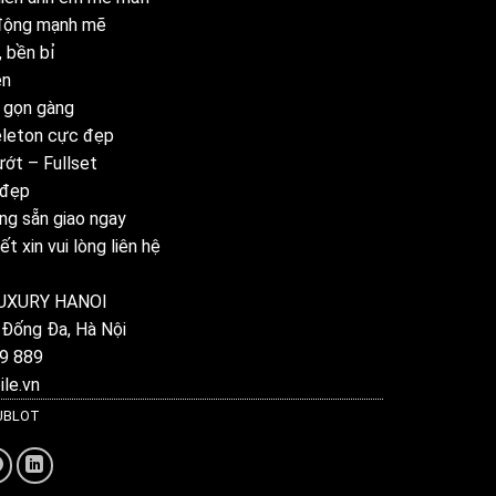
động mạnh mẽ
, bền bỉ
ên
 gọn gàng
eleton cực đẹp
ớt – Fullset
 đẹp
ng sẵn giao ngay
ết xin vui lòng liên hệ
UXURY HANOI
 Đống Đa, Hà Nội
9 889
le.vn
HUBLOT