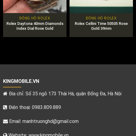
ĐỒNG HỒ ROLEX
ĐỒNG HỒ ROLEX
Rolex Daytona 40mm Diamonds
Rolex Cellini Time 50505 Rose
Index Dial Rose Gold
Gold 39mm
KINGMOBILE.VN
Địa chỉ: Số 35 ngõ 173 Thái Hà, quận Đống Đa, Hà Nội
Điện thoại: 0983.809.889
Email:
manhtruonghd@gmail.com
Website: www.kingmobile.vn