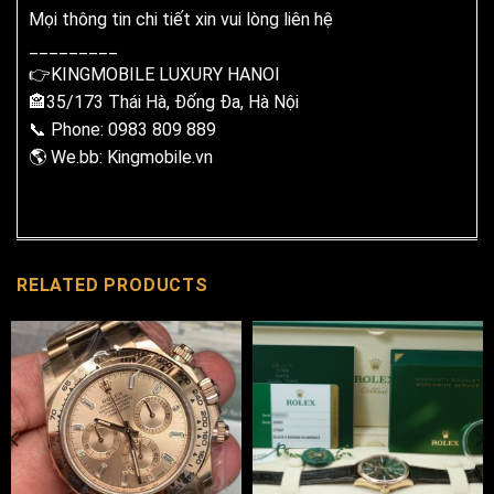
Mọi thông tin chi tiết xin vui lòng liên hệ
_________
👉KINGMOBILE LUXURY HANOI
🏤35/173 Thái Hà, Đống Đa, Hà Nội
📞 Phone: 0983 809 889
🌎 We.bb: Kingmobile.vn
RELATED PRODUCTS