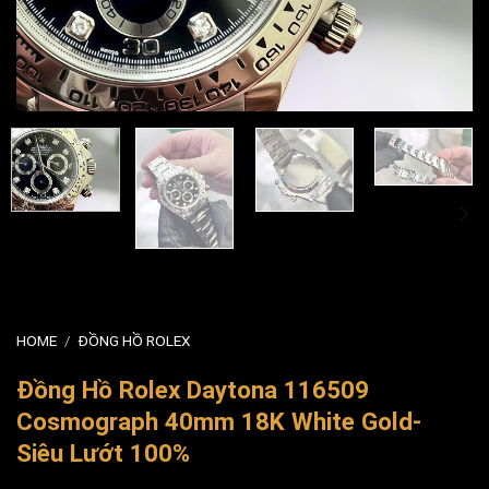
HOME
/
ĐỒNG HỒ ROLEX
Đồng Hồ Rolex Daytona 116509
Cosmograph 40mm 18K White Gold-
Siêu Lướt 100%