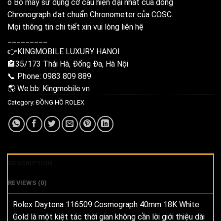
o Bộ máy sử dụng cơ cấu hiện đại nhất của dòng
Chronograph đạt chuẩn Chronometer của COSC.
Mọi thông tin chi tiết xin vui lòng liên hệ
_________
👉KINGMOBILE LUXURY HANOI
🏤35/173 Thái Hà, Đống Đa, Hà Nội
📞 Phone: 0983 809 889
🌎 We.bb: Kingmobile.vn
Category:
ĐỒNG HỒ ROLEX
DESCRIPTION
REVIEWS (0)
Rolex Daytona 116509 Cosmograph 40mm 18K White
Gold là một kiệt tác thời gian không cần lời giới thiệu dài