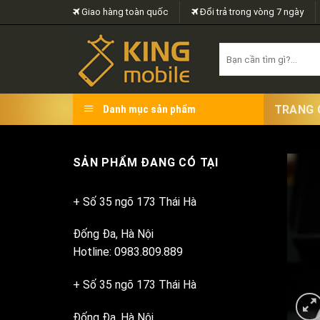
Skip
Giao hàng toàn quốc
Đổi trả trong vòng 7 ngày
to
content
Search
for:
TRANG 
Danh mục sản phẩm
SẢN PHẨM ĐANG CÓ TẠI
+ Số 35 ngõ 173 Thái Hà
Đống Đa, Hà Nội
Hotline: 0983.809.889
+ Số 35 ngõ 173 Thái Hà
Đống Đa, Hà Nội