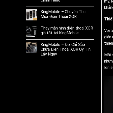
Chính Hãng
mỹ. 
khẳn
KingMobile – Chuyên Thu
Mua Điện Thoại XOR
Thiế
Thay màn hình điện thoại XOR
Vert
giá tốt tại KingMobile
giản
thiệ
KingMobile – Địa Chỉ Sửa
Chữa Điện Thoại XOR Uy Tín,
Lấy Ngay
Mỗi 
nhưn
lên s