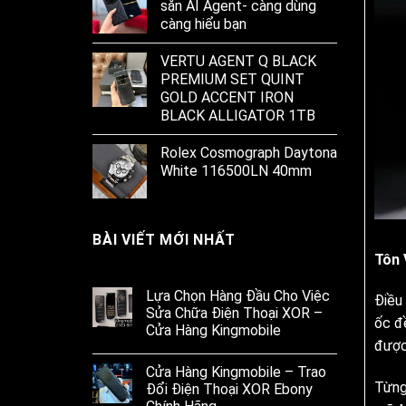
sẵn AI Agent- càng dùng
càng hiểu bạn
VERTU AGENT Q BLACK
PREMIUM SET QUINT
GOLD ACCENT IRON
BLACK ALLIGATOR 1TB
Rolex Cosmograph Daytona
White 116500LN 40mm
BÀI VIẾT MỚI NHẤT
Tôn 
Lựa Chọn Hàng Đầu Cho Việc
Điều 
Sửa Chữa Điện Thoại XOR –
ốc đ
Cửa Hàng Kingmobile
được
Cửa Hàng Kingmobile – Trao
Từng
Đổi Điện Thoại XOR Ebony