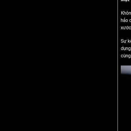
Khôn
hảo 
xước 
Sự k
dụng
cùng 