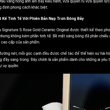
Màu vàng hồng ánh lên đầy kiêu hãnh, vừa quyến rũ vừa quyền lực
g định phong cách khác biệt.
t Kế Tinh Tế Với Phiên Bản Nẹp Trơn Bóng Bảy
u Signature S Rose Gold Ceramic Original được thiết kế theo ph
 nhưng không kém phần tinh tế. Bề mặt sáng bóng đã phản chiếu 
n cao cấp của sản phẩm.
đường nét, mỗi góc cạnh đều được chế tác để thể hiện sự hài h
g đầy sang trọng. Đây chính là sản phẩm dành cho những ai yêu th
ự uy quyền.