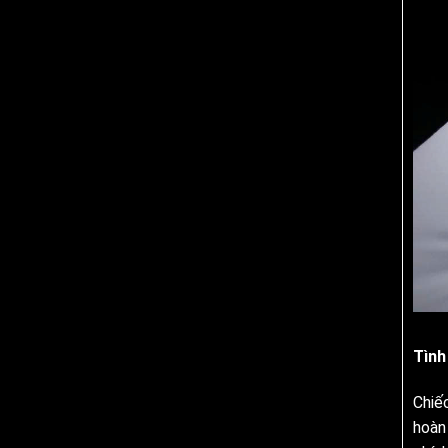
Tình
Chiế
hoàn