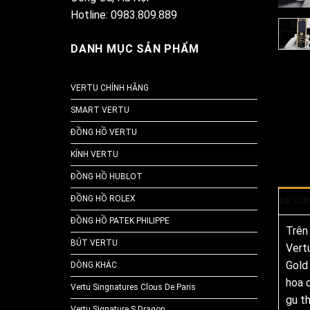
Hotline: 0983.809.889
DANH MỤC SẢN PHẨM
VERTU CHÍNH HÃNG
SMART VERTU
ĐỒNG HỒ VERTU
KÍNH VERTU
ĐỒNG HỒ HUBLOT
ĐỒNG HỒ ROLEX
DESCR
ĐỒNG HỒ PATEK PHILIPPE
Trên 
BÚT VERTU
Vert
Gold 
DÒNG KHÁC
hoa 
Vertu Singnatures Clous De Paris
gu t
Vertu Signature S Dragon