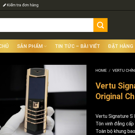
Kiểm tra đơn hàng
CHỦ
SẢN PHẨM
TIN TỨC – BÀI VIẾT
ĐẶT HÀNG
HOME
/
VERTU CHÍ
Vertu Sign
Original C
Vertu Signature S 
Tôn vinh đẳng cấp 
Toàn bộ khung bao