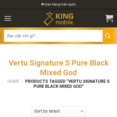
Skip
Giao hàng toàn quốc
to
content
Search
for:
Vertu Signature S Pure Black
Mixed God
HOME
/
PRODUCTS TAGGED “VERTU SIGNATURE S
PURE BLACK MIXED GOD”
FILTER