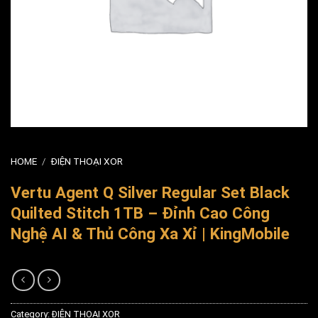
HOME
/
ĐIỆN THOẠI XOR
Vertu Agent Q Silver Regular Set Black
Quilted Stitch 1TB – Đỉnh Cao Công
Nghệ AI & Thủ Công Xa Xỉ | KingMobile
Category:
ĐIỆN THOẠI XOR