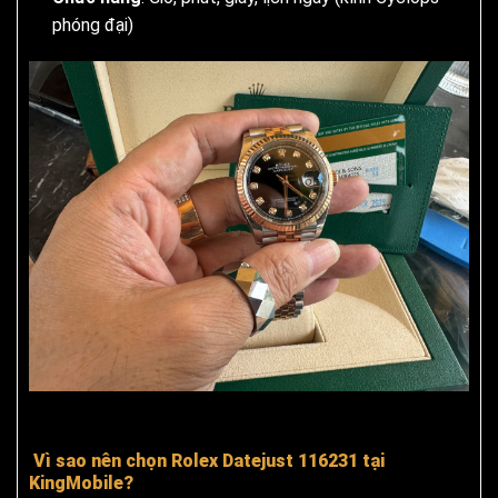
phóng đại)
Vì sao nên chọn Rolex Datejust 116231 tại
KingMobile?