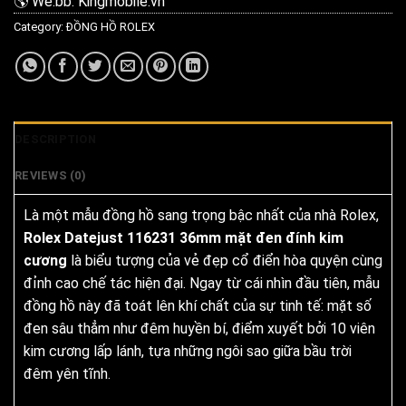
🌎 We.bb: Kingmobile.vn
Category:
ĐỒNG HỒ ROLEX
DESCRIPTION
REVIEWS (0)
Là một mẫu đồng hồ sang trọng bậc nhất của nhà Rolex,
Rolex Datejust 116231 36mm mặt đen đính kim
cương
là biểu tượng của vẻ đẹp cổ điển hòa quyện cùng
đỉnh cao chế tác hiện đại. Ngay từ cái nhìn đầu tiên, mẫu
đồng hồ này đã toát lên khí chất của sự tinh tế: mặt số
đen sâu thẳm như đêm huyền bí, điểm xuyết bởi 10 viên
kim cương lấp lánh, tựa những ngôi sao giữa bầu trời
đêm yên tĩnh.