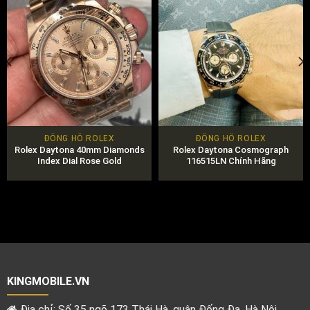
ĐỒNG HỒ ROLEX
ĐỒNG HỒ ROLEX
Rolex Daytona 40mm Diamonds
Rolex Daytona Cosmograph
Index Dial Rose Gold
116515LN Chính Hãng
KINGMOBILE.VN
Địa chỉ: Số 35 ngõ 173 Thái Hà, quận Đống Đa, Hà Nội