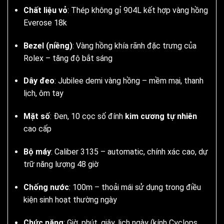
Chất liệu vỏ
: Thép không gỉ 904L kết hợp vàng hồng
Everose 18k
Bezel (niềng)
: Vàng hồng khía rãnh đặc trưng của
Rolex – tăng độ bắt sáng
Dây đeo
: Jubilee demi vàng hồng – mềm mại, thanh
lịch, ôm tay
Mặt số
: Đen, 10 cọc số đính
kim cương tự nhiên
cao cấp
Bộ máy
: Caliber 3135 – automatic, chính xác cao, dự
trữ năng lượng 48 giờ
Chống nước
: 100m – thoải mái sử dụng trong điều
kiện sinh hoạt thường ngày
Chức năng
: Giờ, phút, giây, lịch ngày (kính Cyclops