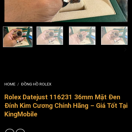
HOME
/
ĐỒNG HỒ ROLEX
Rolex Datejust 116231 36mm Mặt Đen
Đính Kim Cương Chính Hãng – Giá Tốt Tại
KingMobile