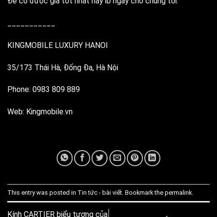
Để có được giá tốt nhất hãy ib ngay cho chúng tôi.
___________
KINGMOBILE LUXURY HANOI
35/173 Thái Hà, Đống Đa, Hà Nội
Phone: 0983 809 889
Web: Kingmobile.vn
This entry was posted in
Tin tức - bài viết
. Bookmark the
permalink
.
Kính CARTIER biểu tượng của