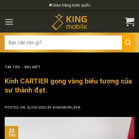
Skip
Giao hàng toàn quốc
to
content
Search
for:
TIN TỨC - BÀI VIẾT
Kính CARTIER gọng vàng biểu tượng của
sư thành đạt.
POSTED ON
22/03/2023
BY
KINGMOBILEVN
22
Th3