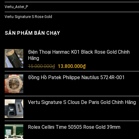
Vertu_Aster_P
Vertu Signature S Rose Gold
SẢN PHẨM BÁN CHẠY
Điện Thoại Hanmac K01 Black Rose Gold Chính
Hãng
Original
Current
15.000.000
₫
13.800.000
₫
price
price
Đồng Hồ Patek Philippe Nautilus 5724R-001
was:
is:
15.000.000₫.
13.800.000₫.
Vertu Signature S Clous De Paris Gold Chính Hãng
Rolex Cellini Time 50505 Rose Gold 39mm