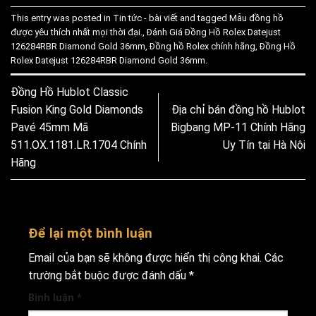
This entry was posted in
Tin tức - bài viết
and tagged
Mẫu đồng hồ
được yêu thích nhất mọi thời đại.
,
Đánh Giá Đồng Hồ Rolex Datejust
126284RBR Diamond Gold 36mm
,
Đồng hồ Rolex chính hãng
,
Đồng Hồ
Rolex Datejust 126284RBR Diamond Gold 36mm
.
Đồng Hồ Hublot Classic
Fusion King Gold Diamonds
Địa chỉ bán đồng hồ Hublot
Pavé 45mm Mã
Bigbang MP-11 Chính Hãng
511.OX.1181.LR.1704 Chính
Uy Tín tại Hà Nội
Hãng
Để lại một bình luận
Email của bạn sẽ không được hiển thị công khai.
Các
trường bắt buộc được đánh dấu
*
Bình luận
*