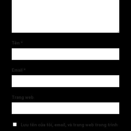
Tên
*
Email
*
Trang web
Lưu tên của tôi, email, và trang web trong trình