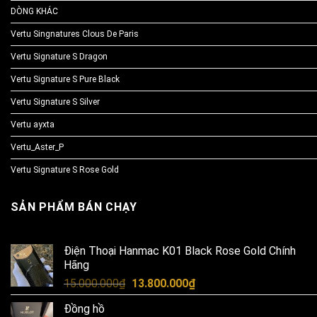
DÒNG KHÁC
Vertu Singnatures Clous De Paris
Vertu Signature S Dragon
Vertu Signature S Pure Black
Vertu Signature S Silver
Vertu ayxta
Vertu_Aster_P
Vertu Signature S Rose Gold
SẢN PHẨM BÁN CHẠY
Điện Thoại Hanmac K01 Black Rose Gold Chính
Hãng
Original
Current
15.000.000
₫
13.800.000
₫
price
price
Đồng hồ
was:
is: