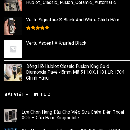
Hublot_Classic_Fusion_Ceramic_Automatic
15.000.000₫.
13.800.000₫.
Vertu Signature S Black And White Chính Hãng
Rated
5.00
out of 5
Vertu Ascent X Knurled Black
Đồng Hồ Hublot Classic Fusion King Gold
Diamonds Pavé 45mm Mã 511.OX.1181.LR.1704
Chính Hãng
BÀI VIẾT – TIN TỨC
Lựa Chọn Hàng Đầu Cho Việc Sửa Chữa Điện Thoại
XOR – Cửa Hàng Kingmobile