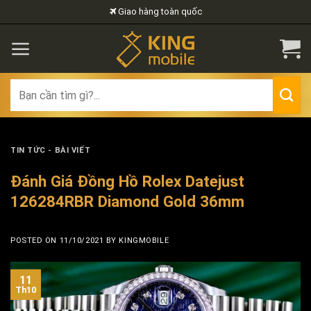
Skip
Giao hàng toàn quốc
to
content
Search
for:
TIN TỨC - BÀI VIẾT
Đánh Giá Đồng Hồ Rolex Datejust
126284RBR Diamond Gold 36mm
POSTED ON
11/10/2021
BY
KINGMOBILE
11
Th10