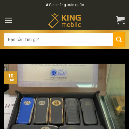
Skip
Giao hàng toàn quốc
to
content
Search
for:
10
Th8