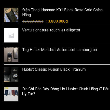
Điện Thoại Hanmac K01 Black Rose Gold Chính
Hãng
Original
Current
15.000.000
₫
13.800.000
₫
price
price
Vertu signature touch jet alligator
was:
is:
15.000.000₫.
13.800.000₫.
Tag Heuer Meridiist Automobili Lamborghini
Hublot Classic Fusion Black Titanium
Địa Chỉ Bán Dây Đồng Hồ Hublot Chính Hãng Ở Đâu
Uy Tín?