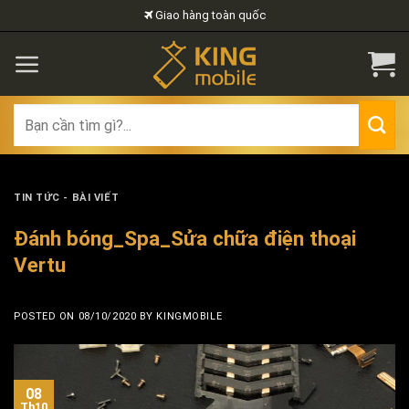
Skip
Giao hàng toàn quốc
to
content
Search
for:
TIN TỨC - BÀI VIẾT
Đánh bóng_Spa_Sửa chữa điện thoại
Vertu
POSTED ON
08/10/2020
BY
KINGMOBILE
08
Th10