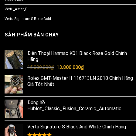
Vertu_Aster_P
Vertu Signature S Rose Gold
SẢN PHẨM BÁN CHẠY
Điện Thoại Hanmac K01 Black Rose Gold Chính
Hãng
Original
Current
15.000.000
₫
13.800.000
₫
price
price
Rolex GMT-Master II 116713LN 2018 Chính Hãng
was:
is:
Giá Tốt Nhất
15.000.000₫.
13.800.000₫.
Đồng hồ
Hublot_Classic_Fusion_Ceramic_Automatic
Vertu Signature S Black And White Chính Hãng