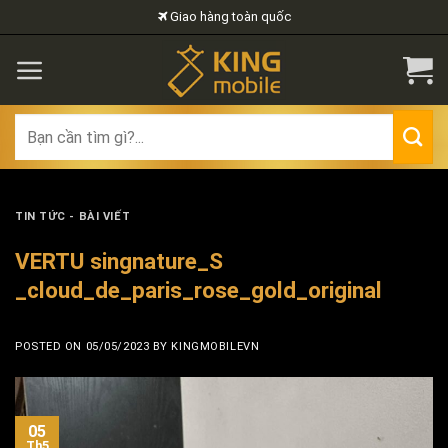
Skip
Giao hàng toàn quốc
to
content
Search
for:
TIN TỨC - BÀI VIẾT
VERTU singnature_S
_cloud_de_paris_rose_gold_original
POSTED ON
05/05/2023
BY
KINGMOBILEVN
05
Th5