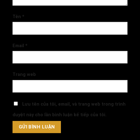
Tên
*
Email
*
Trang web
Lưu tên của tôi, email, và trang web trong trình
duyệt này cho lần bình luận kế tiếp của tôi.