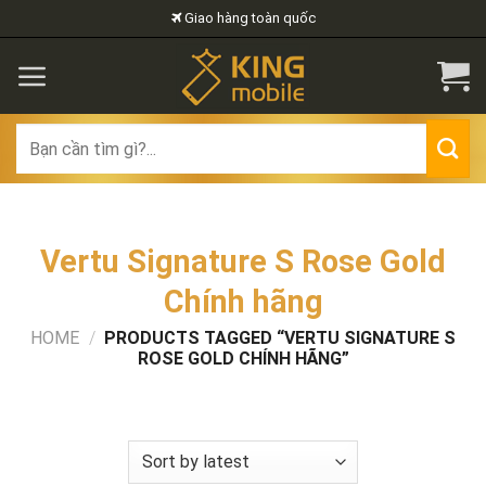
Skip
Giao hàng toàn quốc
to
content
Search
for:
Vertu Signature S Rose Gold
Chính hãng
HOME
/
PRODUCTS TAGGED “VERTU SIGNATURE S
ROSE GOLD CHÍNH HÃNG”
FILTER