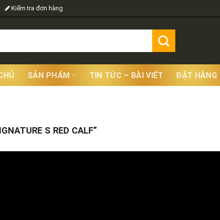
Kiểm tra đơn hàng
CHỦ
SẢN PHẨM
TIN TỨC – BÀI VIẾT
ĐẶT HÀNG
Showing
GNATURE S RED CALF”