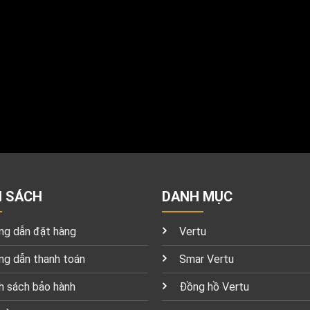
H SÁCH
DANH MỤC
g dẫn đặt hàng
Vertu
g dẫn thanh toán
Smar Vertu
h sách bảo hành
Đồng hồ Vertu