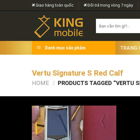
Skip
Giao hàng toàn quốc
Đổi trả trong vòng 7 ngày
to
content
Search
for:
TRANG 
Danh mục sản phẩm
Vertu Signature S Red Calf
HOME
/
PRODUCTS TAGGED “VERTU SI
FILTER