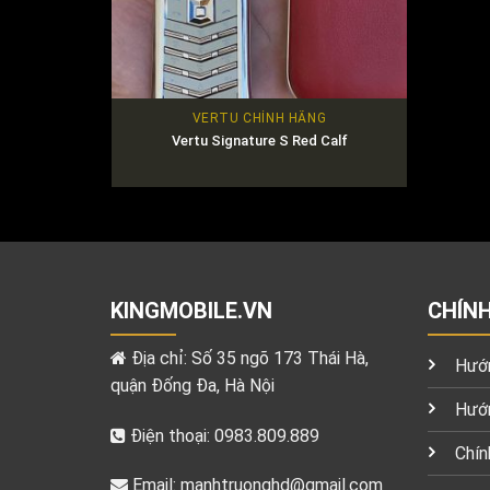
VERTU CHÍNH HÃNG
Vertu Signature S Red Calf
KINGMOBILE.VN
CHÍN
Địa chỉ: Số 35 ngõ 173 Thái Hà,
Hướn
quận Đống Đa, Hà Nội
Hướn
Điện thoại: 0983.809.889
Chín
Email:
manhtruonghd@gmail.com