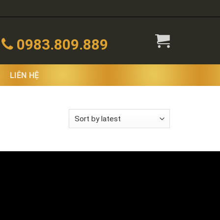
0983.809.889
LIÊN HỆ
 the single result