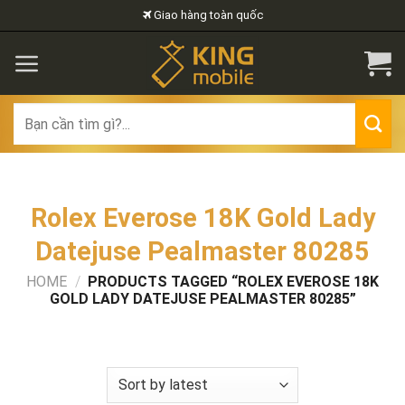
Skip
Giao hàng toàn quốc
to
content
Search
for:
Rolex Everose 18K Gold Lady
Datejuse Pealmaster 80285
HOME
/
PRODUCTS TAGGED “ROLEX EVEROSE 18K
GOLD LADY DATEJUSE PEALMASTER 80285”
FILTER