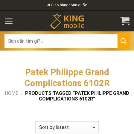
Skip
Giao hàng toàn quốc
to
content
Search
for:
Patek Philippe Grand
Complications 6102R
HOME
/
PRODUCTS TAGGED “PATEK PHILIPPE GRAND
COMPLICATIONS 6102R”
FILTER