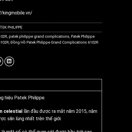
//kingmobile.vn/
TEK PHILIPPE
102R
,
patek philippe grand complications
,
Patek Philippe
6102R
,
Đồng Hồ Patek Philippe Grand Complications 6102R
g hiệu Patek Philippe.
 celestial
lần đầu được ra mắt năm 2015, nằm
c săn lùng nhất trên thế giới.
 là mặt số có thể quan sát được bầu trời sao