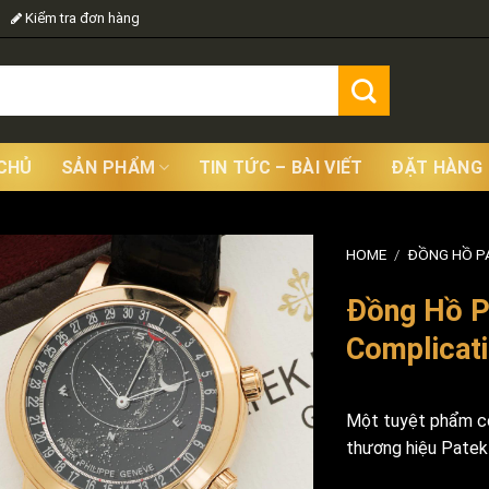
Kiểm tra đơn hàng
CHỦ
SẢN PHẨM
TIN TỨC – BÀI VIẾT
ĐẶT HÀNG
HOME
/
ĐỒNG HỒ PA
Đồng Hồ Pa
Complicat
Một tuyệt phẩm có
thương hiệu Patek