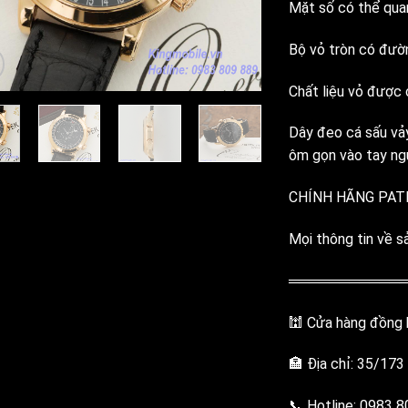
Mặt số có thể quan
Bộ vỏ tròn có đườ
Chất liệu vỏ được 
Dây đeo cá sấu vảy
ôm gọn vào tay ng
CHÍNH HÃNG PATE
Mọi thông tin về sả
═══════════
🕍 Cửa hàng đồng h
🏣 Địa chỉ: 35/173
📞 Hotline: 0983 