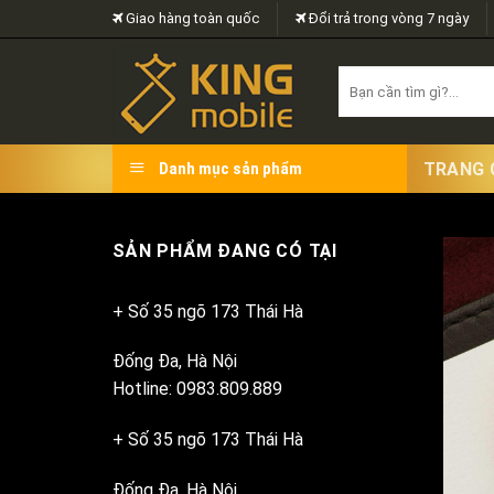
Skip
Giao hàng toàn quốc
Đổi trả trong vòng 7 ngày
to
content
Search
for:
TRANG 
Danh mục sản phẩm
SẢN PHẨM ĐANG CÓ TẠI
+ Số 35 ngõ 173 Thái Hà
Đống Đa, Hà Nội
Hotline: 0983.809.889
+ Số 35 ngõ 173 Thái Hà
Đống Đa, Hà Nội