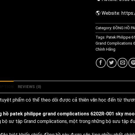
🌎 Website:
https:
Category:
ĐỒNG HỒ PA
Tags:
Patek Philippe 6
Grand Complications 
Chính Hãng
IPTION
REVIEWS (0)
tuyệt phẩm có thể theo dõi được cả thiên văn học đến từ thươn
 hồ patek philippe grand complications 6202R-001 sky moon
g bộ sư tập Grand complications, một trong những bộ sưu tập đượ
 đặc biệt khiến chiếc đồng hồ này được săn lùng nhiều nhất chính