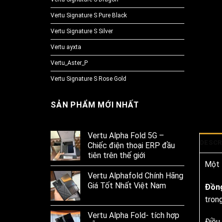
Vertu Signature S Pure Black
Vertu Signature S Silver
Vertu ayxta
Vertu_Aster_P
Vertu Signature S Rose Gold
SẢN PHẨM MỚI NHẤT
Vertu Alpha Fold 5G –
DESCR
Chiếc điện thoại ERP đầu
tiên trên thế giới
Một 
Vertu Alphafold Chính Hãng
Giá Tốt Nhất Việt Nam
Đồng
tron
Vertu Alpha Fold- tích hợp
Điều