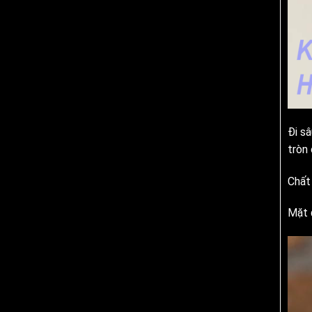
Đi s
tròn
Chất
Mặt 