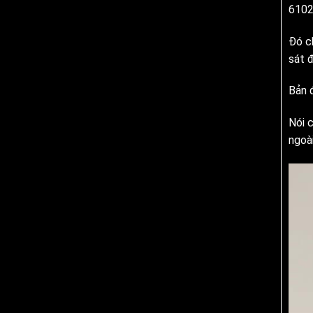
6102
Đó ch
sát đ
Bản 
Nói 
ngoài