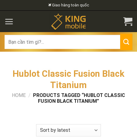
Skip
Giao hàng toàn quốc
to
content
Search
for:
Hublot Classic Fusion Black
Titanium
HOME
/
PRODUCTS TAGGED “HUBLOT CLASSIC
FUSION BLACK TITANIUM”
FILTER