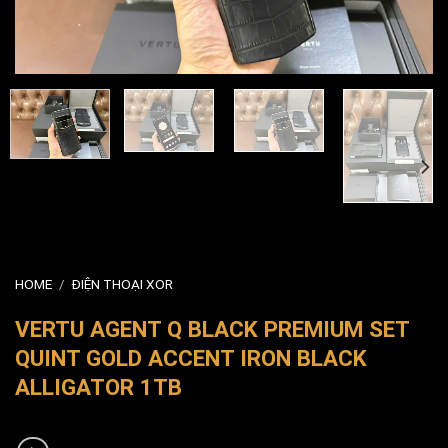
HOME
/
ĐIỆN THOẠI XOR
VERTU AGENT Q BLACK PREMIUM SET
QUINT GOLD ACCENT IRON BLACK
ALLIGATOR 1TB