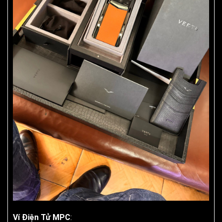
Ví Điện Tử MPC
: