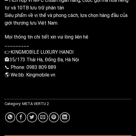
➖Tích hợp ví MPC chuẩn ngân hàng, cuộc gọi mã hóa riêng
tư và 10TB lưu trữ phân tán
Siêu phẩm về vị thế và phong cách, lựa chọn hàng đầu của
giới thượng lưu Việt Nam.
Mọi thông tin chi tiết xin vui lòng liên hệ
_________
👉KINGMOBILE LUXURY HANOI
🏤35/173 Thái Hà, Đống Đa, Hà Nội
📞 Phone: 0983 809 889
🌎 We.bb: Kingmobile.vn
Category:
META VERTU 2