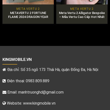
META VERTU 2
META VERTU 2
METAVERTU 2 FORTUNE
Meta Vertu 2 Alligator Bespoke
FLAME 2024 DRAGON YEAR
– Mẫu Vertu Cao Cấp Hot Nhất
LUCKY EDITION GIÁ TỐT
2025 tại KingMobile
KINGMOBILE.VN
Địa chỉ: Số 35 ngõ 173 Thái Hà, quận Đống Đa, Hà Nội
Điện thoại: 0983.809.889
Email:
manhtruonghd@gmail.com
Website: www.kingmobile.vn