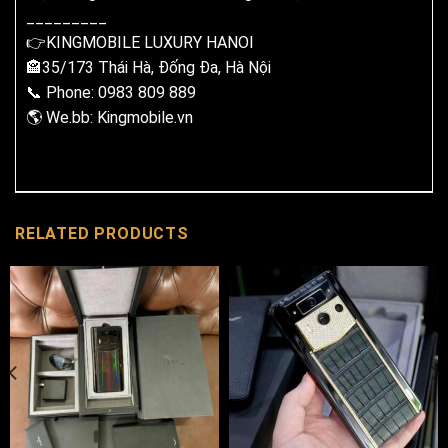
_________
👉KINGMOBILE LUXURY HANOI
🏤35/173 Thái Hà, Đống Đa, Hà Nội
📞 Phone: 0983 809 889
🌎 We.bb: Kingmobile.vn
RELATED PRODUCTS