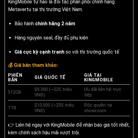
KingMobile tự hào là đối tác phân phối chính hãng
Metavertu tại thị trường Việt Nam.
Bảo hành
chính hãng 2 năm
Hàng nguyên seal, đầy đủ phụ kiện
Giá cực kỳ cạnh tranh
so với thị trường quốc tế
💰 Giá bán tham khảo:
PHIÊN
GIÁ TẠI
GIÁ QUỐC TẾ
BẢN
KINGMOBILE
$9,300 (~225 triệu
Ưu đãi liên hệ trực
512GB
VNĐ)
tiếp
$10,500 (~255 triệu
Độc quyền tại
1TB
VNĐ)
showroom
👉 Liên hệ ngay với KingMobile để nhận báo giá tốt nhất,
kèm chính sách hậu mãi vượt trội.