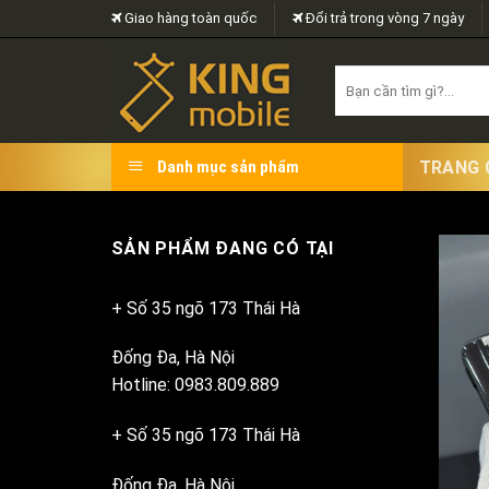
Skip
Giao hàng toàn quốc
Đổi trả trong vòng 7 ngày
to
content
Search
for:
TRANG 
Danh mục sản phẩm
SẢN PHẨM ĐANG CÓ TẠI
+ Số 35 ngõ 173 Thái Hà
Đống Đa, Hà Nội
Hotline: 0983.809.889
+ Số 35 ngõ 173 Thái Hà
Đống Đa, Hà Nội