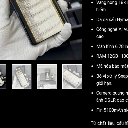
Vàng hồng 18K n
hiếm.
Da cá sấu Hymal
Công nghệ AI vư
cao.
Màn hình 6.78 i
RAM 12GB- 18G
Mã hóa bảo mật 
Bộ vi xử lý Sna
giới hạn.
Camera quang h
ảnh DSLR cao c
Pin 5100mAh siê
Từ chất liệu, cấu 