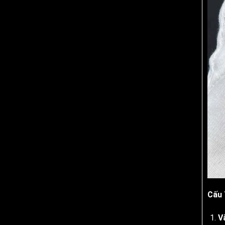
Cấu 
V