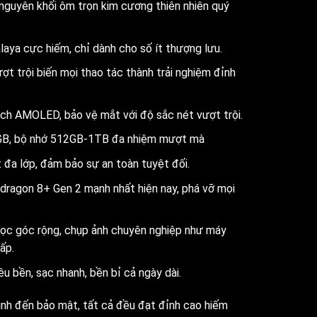
guyên khối ôm trọn kim cương thiên nhiên quý
aya cực hiếm, chỉ dành cho số ít thượng lưu.
ợt trội biến mọi thao tác thành trải nghiệm đỉnh
nch AMOLED, bảo vệ mắt với độ sắc nét vượt trội.
B, bộ nhớ 512GB-1TB đa nhiệm mượt mà
đa lớp, đảm bảo sự an toàn tuyệt đối.
pdragon 8+ Gen 2 mạnh nhất hiện nay, phá vỡ mọi
ọc góc rộng, chụp ảnh chuyên nghiệp như máy
ấp.
u bền, sạc nhanh, bền bỉ cả ngày dài.
hình đến bảo mật, tất cả đều đạt đỉnh cao hiếm