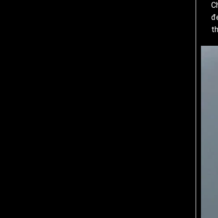
C
đ
th