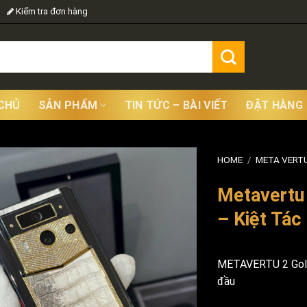
Kiểm tra đơn hàng
CHỦ
SẢN PHẨM
TIN TỨC – BÀI VIẾT
ĐẶT HÀNG
HOME
/
META VERTU
Metavertu 
– Kiệt Tá
METAVERTU 2 Gold 
đầu