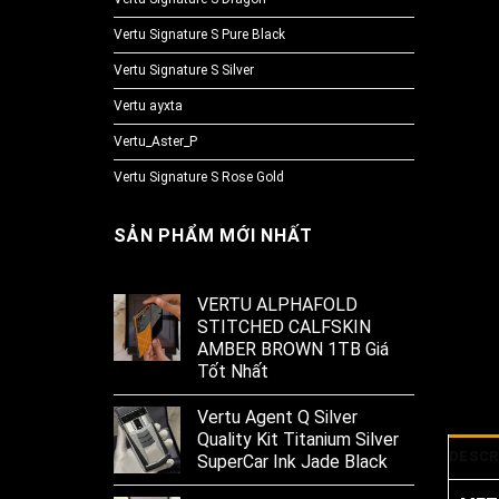
Vertu Signature S Pure Black
Vertu Signature S Silver
Vertu ayxta
Vertu_Aster_P
Vertu Signature S Rose Gold
SẢN PHẨM MỚI NHẤT
VERTU ALPHAFOLD
STITCHED CALFSKIN
AMBER BROWN 1TB Giá
Tốt Nhất
Vertu Agent Q Silver
Quality Kit Titanium Silver
DESCR
SuperCar Ink Jade Black