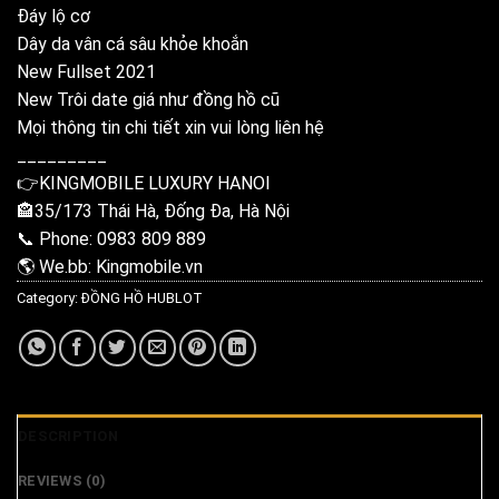
Đáy lộ cơ
Dây da vân cá sâu khỏe khoắn
New Fullset 2021
New Trôi date giá như đồng hồ cũ
Mọi thông tin chi tiết xin vui lòng liên hệ
_________
👉KINGMOBILE LUXURY HANOI
🏤35/173 Thái Hà, Đống Đa, Hà Nội
📞 Phone: 0983 809 889
🌎 We.bb: Kingmobile.vn
Category:
ĐỒNG HỒ HUBLOT
DESCRIPTION
REVIEWS (0)